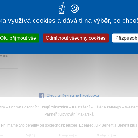
ka využívá cookies a dává ti na výběr, co chce
040 Kč
OK, přijmout vše
Odmítnout všechny cookies
Přizpůsobi
bytování
ované
Sledujte Rekreu na Facebooku
nky
–
Ochrana osobních údajů zákazníků
–
Ke stažení
–
Tištěné katalogy
–
Wester
Partneři
:
Ubytování Makarská
Přijímáme tyto benefity od společností
:
pluxee, Edenred, UP Benefit a Benefit plus
uje
Spolupracujeme
Pojišťuje
Spolupracujeme
P