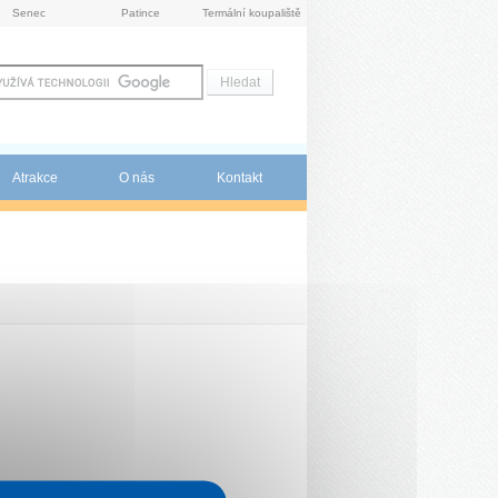
Senec
Patince
Termální koupaliště
Atrakce
O nás
Kontakt