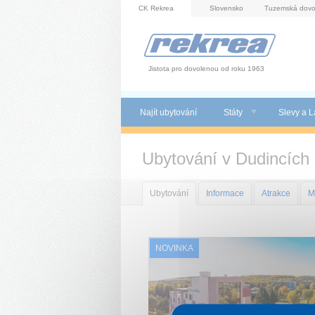
Panel pro správu cookies
CK Rekrea
Slovensko
Tuzemská dovo
Jistota pro dovolenou od roku 1963
Najít ubytování
Státy
Slevy a L
Ubytování v Dudincích
Ubytování
Informace
Atrakce
M
NOVINKA