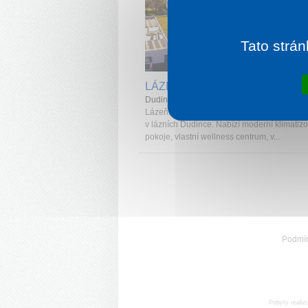
Tato strán
1 noc od
2 
LÁZEŇSKÝ HOTEL MINERÁL
Dudince
Lázeňský hotel Minerál je nejkomfortnější u
v lázních Dudince. Nabízí moderní klimatiz
pokoje, vlastní wellness centrum, v...
Podmí
Pobyty realiz