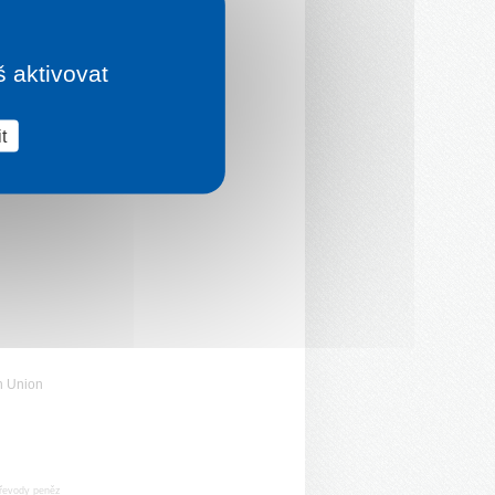
š aktivovat
t
n Union
řevody peněz