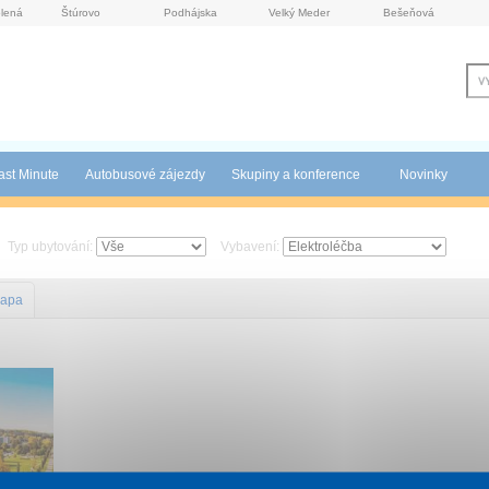
lená
Štúrovo
Podhájska
Velký Meder
Bešeňová
ast Minute
Autobusové zájezdy
Skupiny a konference
Novinky
Typ ubytování:
Vybavení:
apa