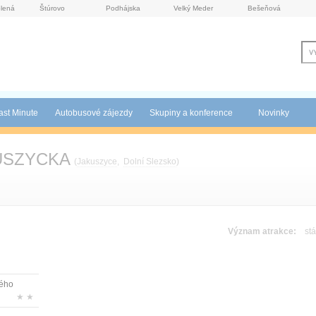
lená
Štúrovo
Podhájska
Velký Meder
Bešeňová
ast Minute
Autobusové zájezdy
Skupiny a konference
Novinky
USZYCKA
(
Jakuszyce
,
Dolní Slezsko
)
Význam atrakce:
stá
kého
★ ★