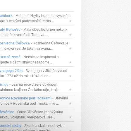
umburk
- Mohutné zbytky hradu na vysokém
opci s velkými podzemními místn...
★
alý Rohozec
- Malá obec ležící jen několik
ilometrů severně od Turnova,...
★
ozhledna Čeřovka
- Rozhledna Čeřovka je
yhlídková věž. Je také nazývána...
★
ťastná země
- Nechte se inspirovat a
ijeďte s dětmi strávit nezapome...
★
ynagoga Jičín
- Synagoga v Jičíně byla od
oku 1773 až do roku 1941 duch...
★
urnov
- Leží na řece Jizeře obklopen
alebnou krajinou Českého ráje, kraj...
★
vonice Rovensko pod Troskami
- Dřevěná
vonice v Rovensku pod Troskami je ...
★
řevěnice
- Obec Dřevěnice je nazývána
ekkou volejbalu. Volejbalová Dře...
★
orecké skály
- Skupina skal s neobvykle