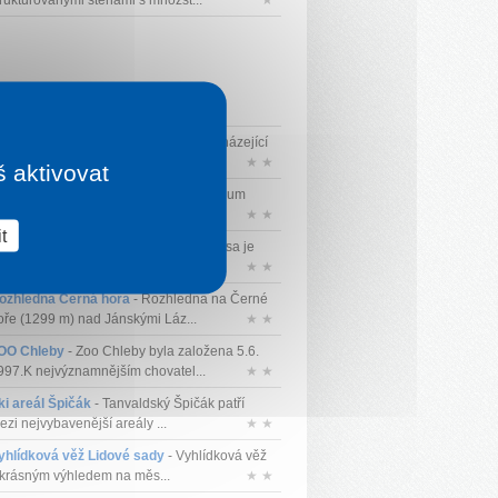
trukturovanými stěnami s množst...
★
ki areál Ještěd
- Ještěd je horou nacházející
e na severu Čech na okr...
★ ★
š aktivovat
ark Mirakulum
- Zábavní park Mirakulum
bízí více než 10 hektarů originá...
★ ★
t
ramen Nisy
- Pramen řeky Lužická Nisa je
blíbeným turistickým cílem. Nac...
★ ★
ozhledna Černá hora
- Rozhledna na Černé
oře (1299 m) nad Jánskými Láz...
★ ★
OO Chleby
- Zoo Chleby byla založena 5.6.
997.K nejvýznamnějším chovatel...
★ ★
ki areál Špičák
- Tanvaldský Špičák patří
ezi nejvybavenější areály ...
★ ★
yhlídková věž Lidové sady
- Vyhlídková věž
 krásným výhledem na měs...
★ ★