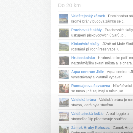
Do 20 km
Valdštejnský zámek
- Dominantou ná
kromě brány budova zámku se t...
Prachovské skály
- Prachovské skály
uskupení pískovcových útvarů, p...
Klokočské skály
- Jižně od Malé Skál
rozkládá přírodní rezervace Kl...
Hruboskalsko
- Hruboskalsko patří m
nejznámějším skalní města a je chara..
Aqua centrum Jičín
- Aqua centrum Ji
vyhledávaný a kvalitně vybaven...
Rumcajsova ševcovna
- Návštěvníci 
se mimo jiné zajímají o místo, kd...
Valdická brána
- Valdická brána je re
stavba, která byla stavěna ...
Valdštejnská lodžie
- Areál loggie a
stromořadí lip představuje součást...
Zámek Hrubý Rohozec
- Zámek Hrub