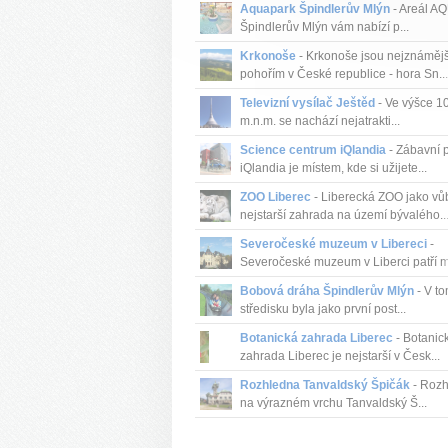
Aquapark Špindlerův Mlýn
- Areál A
Špindlerův Mlýn vám nabízí p...
Krkonoše
- Krkonoše jsou nejznáměj
pohořím v České republice - hora Sn...
Televizní vysílač Ještěd
- Ve výšce 1
m.n.m. se nachází nejatrakti...
Science centrum iQlandia
- Zábavní 
iQlandia je místem, kde si užijete...
ZOO Liberec
- Liberecká ZOO jako vů
nejstarší zahrada na území bývalého..
Severočeské muzeum v Libereci
-
Severočeské muzeum v Liberci patří me
Bobová dráha Špindlerův Mlýn
- V to
středisku byla jako první post...
Botanická zahrada Liberec
- Botanic
zahrada Liberec je nejstarší v Česk...
Rozhledna Tanvaldský Špičák
- Roz
na výrazném vrchu Tanvaldský Š...