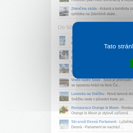
Rohozec patří mezi dominanty a nejstar
Zdenčina skála
- Krásná a turisticky 
vyhlídka na Zdenčině skále...
Do 50 km
Sportovní areál Medvědín
- Areál Hor
Mísečky - Medvědín nabízí dvě l...
Tato strán
Špindlerův Mlýn
- Špindlerův Mlýn je
pro návštěvníky, kteří vyhl...
Liberec
- Díky půvabu Jizerských hor 
rádi vyrážejí na dovolenou. ...
Vodní nádrž Souš
- Souš je přehradní
se sypanou hrází na řece Če...
Lanovka na Sněžku
- Nová lanová dr
Sněžku vede v původní trase, po...
Restaurace Orange le Moon
- Restau
Orange le Moon je stylově zařízená ...
Ski areál Desná Parlament
- Lyžařský
Desná - Parlament se nachází ...