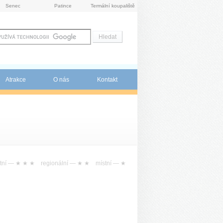
Senec
Patince
Termální koupaliště
Atrakce
O nás
Kontakt
tní —
★ ★ ★
regionální —
★ ★
místní —
★