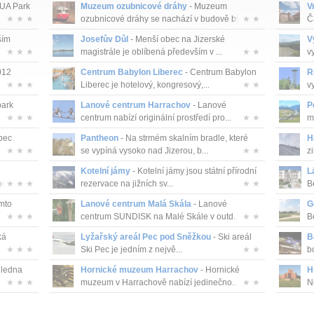
QUA Park
Muzeum ozubnicové dráhy
- Muzeum
V
★ ★ ★
ozubnicové dráhy se nachází v budově bý...
★ ★
Č
ším
Josefův Důl
- Menší obec na Jizerské
V
★ ★ ★
magistrále je oblíbená především v ...
★ ★
v
012
Centrum Babylon Liberec
- Centrum Babylon
R
★ ★ ★
Liberec je hotelový, kongresový,...
★ ★
v
park
Lanové centrum Harrachov
- Lanové
P
★ ★ ★
centrum nabízí originální prostředí pro...
★ ★
m
bec
Pantheon
- Na strmém skalním bradle, které
H
.
★ ★ ★
se vypíná vysoko nad Jizerou, b...
★ ★
zi
Kotelní jámy
- Kotelní jámy jsou státní přírodní
L
zi ...
★ ★ ★
rezervace na jižních sv...
★ ★
B
mto
Lanové centrum Malá Skála
- Lanové
G
★ ★ ★
centrum SUNDISK na Malé Skále v outd...
★ ★
B
ká
Lyžařský areál Pec pod Sněžkou
- Ski areál
B
★ ★ ★
Ski Pec je jedním z nejvě...
★ ★
b
hledna
Hornické muzeum Harrachov
- Hornické
H
★ ★ ★
muzeum v Harrachově nabízí jedinečno...
★ ★
N