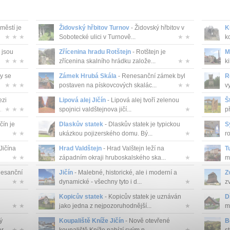
městí je
Židovský hřbitov Turnov
- Židovský hřbitov v
K
★ ★ ★
Sobotecké ulici v Turnově...
★ ★
k
 jsou
Zřícenina hradu Rotštejn
- Rotštejn je
M
★ ★ ★
zřícenina skalního hrádku založe...
★ ★
k
y se
Zámek Hrubá Skála
- Renesanční zámek byl
R
★ ★ ★
postaven na pískovcových skalác...
★ ★
v
ezi
Lipová alej Jičín
- Lipová alej tvoří zelenou
Š
.
★ ★ ★
spojnici valdštejnova jičí...
★
př
čín je
Dlaskův statek
- Dlaskův statek je typickou
S
★ ★
ukázkou pojizerského domu. Bý...
★
r
Jičína
Hrad Valdštejn
- Hrad Valštejn leží na
T
★ ★
západním okraji hruboskalského ska...
★
m
nesanční
Jičín
- Malebné, historické, ale i moderní a
Z
★ ★
dynamické - všechny tyto i d...
★
z
Kopicův statek
- Kopicův statek je uznáván
D
★ ★
jako jedna z nejpozoruhodnější...
★
m
ý
Koupaliště Kníže Jičín
- Nově otevřené
B