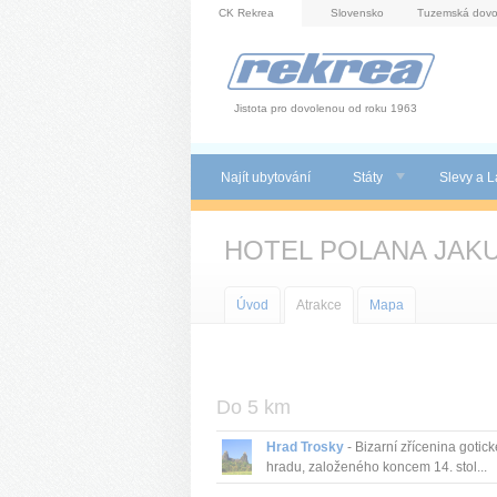
Panel pro správu cookies
CK Rekrea
Slovensko
Tuzemská dovo
Jistota pro dovolenou od roku 1963
Najít ubytování
Státy
Slevy a L
HOTEL POLANA JAK
Úvod
Atrakce
Mapa
Do 5 km
Hrad Trosky
- Bizarní zřícenina gotic
hradu, založeného koncem 14. stol...