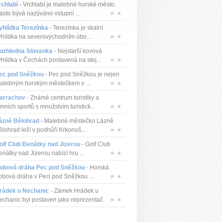
rchlabí
- Vrchlabí je malebné horské město.
asto bývá nazýváno vstupní ...
★ ★
yhlídka Terezínka
- Terezínka je skalní
yhlídka na severovýchodním úbo...
★ ★
ozhledna Slovanka
- Nejstarší kovová
yhlídka v Čechách postavená na stej...
★ ★
ec pod Sněžkou
- Pec pod Sněžkou je nejen
alebným horským městečkem v ...
★ ★
arrachov
- Známé centrum turistiky a
mních sportů s množstvím turistick...
★ ★
ázně Bělohrad
- Malebné městečko Lázně
ělohrad leží v podhůří Krkonoš...
★ ★
olf Club Benátky nad Jizerou
- Golf Club
enátky nad Jizerou nabízí hru ...
★ ★
obová dráha Pec pod Sněžkou
- Horská
obová dráha v Peci pod Sněžkou ...
★ ★
rádek u Nechanic
- Zámek Hrádek u
echanic byl postaven jako reprezentač...
★ ★