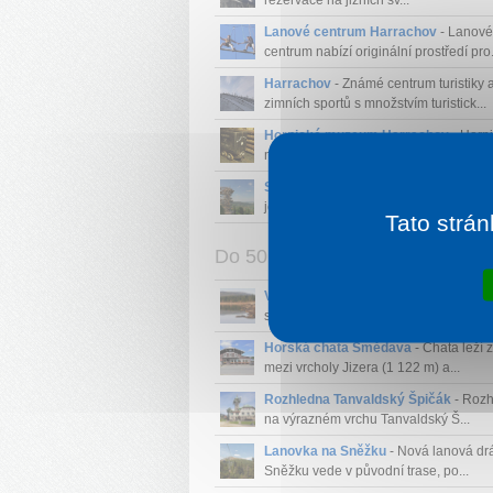
rezervace na jižních sv...
Lanové centrum Harrachov
- Lanové
centrum nabízí originální prostředí pro.
Harrachov
- Známé centrum turistiky 
zimních sportů s množstvím turistick...
Hornické muzeum Harrachov
- Horn
muzeum v Harrachově nabízí jedinečno
Stezka v oblacích Świeradów Zdrój
- 
jedinečnou procházku v o...
Tato strán
Do 50 km
Vodní nádrž Souš
- Souš je přehradní
se sypanou hrází na řece Če...
Horská chata Smědava
- Chata leží 
mezi vrcholy Jizera (1 122 m) a...
Rozhledna Tanvaldský Špičák
- Roz
na výrazném vrchu Tanvaldský Š...
Lanovka na Sněžku
- Nová lanová dr
Sněžku vede v původní trase, po...