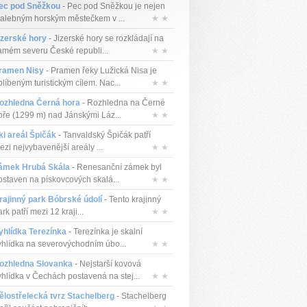
ec pod Sněžkou
- Pec pod Sněžkou je nejen
alebným horským městečkem v ...
★ ★
izerské hory
- Jizerské hory se rozkládají na
amém severu České republi...
★ ★
ramen Nisy
- Pramen řeky Lužická Nisa je
blíbeným turistickým cílem. Nac...
★ ★
ozhledna Černá hora
- Rozhledna na Černé
oře (1299 m) nad Jánskými Láz...
★ ★
ki areál Špičák
- Tanvaldský Špičák patří
ezi nejvybavenější areály ...
★ ★
ámek Hrubá Skála
- Renesanční zámek byl
ostaven na pískovcových skalá...
★ ★
rajinný park Bóbrské údolí
- Tento krajinný
rk patří mezi 12 kraji...
★ ★
yhlídka Terezínka
- Terezínka je skalní
yhlídka na severovýchodním úbo...
★ ★
ozhledna Slovanka
- Nejstarší kovová
yhlídka v Čechách postavená na stej...
★ ★
ělostřelecká tvrz Stachelberg
- Stachelberg