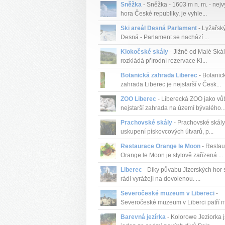
Sněžka
- Sněžka - 1603 m n. m. - nejv
hora České republiky, je vyhle...
Ski areál Desná Parlament
- Lyžařský
Desná - Parlament se nachází ...
Klokočské skály
- Jižně od Malé Skál
rozkládá přírodní rezervace Kl...
Botanická zahrada Liberec
- Botanic
zahrada Liberec je nejstarší v Česk...
ZOO Liberec
- Liberecká ZOO jako vů
nejstarší zahrada na území bývalého..
Prachovské skály
- Prachovské skály
uskupení pískovcových útvarů, p...
Restaurace Orange le Moon
- Restau
Orange le Moon je stylově zařízená ...
Liberec
- Díky půvabu Jizerských hor 
rádi vyrážejí na dovolenou. ...
Severočeské muzeum v Libereci
-
Severočeské muzeum v Liberci patří me
Barevná jezírka
- Kolorowe Jeziorka 