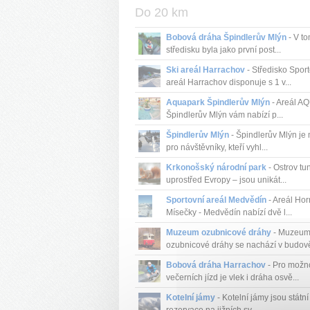
Do 20 km
Bobová dráha Špindlerův Mlýn
- V to
středisku byla jako první post...
Ski areál Harrachov
- Středisko Sport
areál Harrachov disponuje s 1 v...
Aquapark Špindlerův Mlýn
- Areál A
Špindlerův Mlýn vám nabízí p...
Špindlerův Mlýn
- Špindlerův Mlýn je
pro návštěvníky, kteří vyhl...
Krkonošský národní park
- Ostrov tu
uprostřed Evropy – jsou unikát...
Sportovní areál Medvědín
- Areál Hor
Mísečky - Medvědín nabízí dvě l...
Muzeum ozubnicové dráhy
- Muzeu
ozubnicové dráhy se nachází v budově
Bobová dráha Harrachov
- Pro možn
večerních jízd je vlek i dráha osvě...
Kotelní jámy
- Kotelní jámy jsou státní