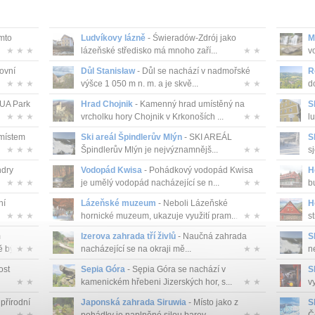
mto
Ludvíkovy lázně
- Świeradów-Zdrój jako
M
★ ★ ★
lázeňské středisko má mnoho zaří...
★ ★
v
ovní
Důl Stanisław
- Důl se nachází v nadmořské
R
★ ★ ★
výšce 1 050 m n. m. a je skvě...
★ ★
d
QUA Park
Hrad Chojnik
- Kamenný hrad umístěný na
S
★ ★ ★
vrcholku hory Chojnik v Krkonoších ...
★ ★
l
 místem
Ski areál Špindlerův Mlýn
- SKI AREÁL
S
★ ★ ★
Špindlerův Mlýn je nejvýznamnějš...
★ ★
s
ndry
Vodopád Kwisa
- Pohádkový vodopád Kwisa
H
★ ★ ★
je umělý vodopád nacházející se n...
★ ★
b
ní
Lázeňské muzeum
- Neboli Lázeňské
H
★ ★ ★
hornické muzeum, ukazuje využití pram...
★ ★
s
m
Izerova zahrada tří živlů
- Naučná zahrada
S
 bý...
★ ★
nacházející se na okraji mě...
★ ★
n
ost
Sepia Góra
- Sępia Góra se nachází v
S
★ ★
kamenickém hřebeni Jizerských hor, s...
★ ★
vy
 přírodní
Japonská zahrada Siruwia
- Místo jako z
S