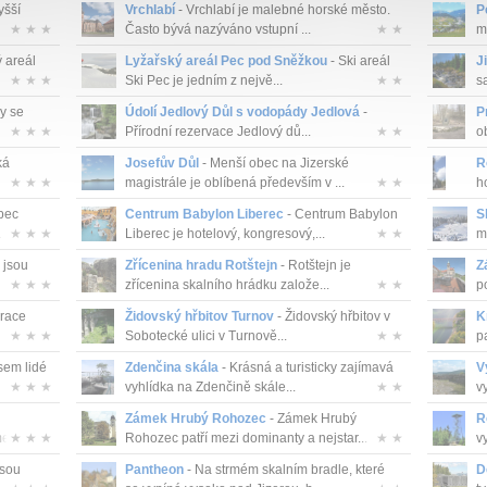
yšší
Vrchlabí
- Vrchlabí je malebné horské město.
P
★ ★ ★
Často bývá nazýváno vstupní ...
★ ★
m
 areál
Lyžařský areál Pec pod Sněžkou
- Ski areál
J
★ ★ ★
Ski Pec je jedním z nejvě...
★ ★
s
y se
Údolí Jedlový Důl s vodopády Jedlová
-
P
★ ★ ★
Přírodní rezervace Jedlový dů...
★ ★
o
ká
Josefův Důl
- Menší obec na Jizerské
R
★ ★ ★
magistrále je oblíbená především v ...
★ ★
h
bec
Centrum Babylon Liberec
- Centrum Babylon
S
.
★ ★ ★
Liberec je hotelový, kongresový,...
★ ★
m
 jsou
Zřícenina hradu Rotštejn
- Rotštejn je
Z
★ ★ ★
zřícenina skalního hrádku založe...
★ ★
p
race
Židovský hřbitov Turnov
- Židovský hřbitov v
K
★ ★ ★
Sobotecké ulici v Turnově...
★ ★
pa
sem lidé
Zdenčina skála
- Krásná a turisticky zajímavá
V
★ ★ ★
vyhlídka na Zdenčině skále...
★ ★
v
Zámek Hrubý Rohozec
- Zámek Hrubý
R
zi ...
★ ★ ★
Rohozec patří mezi dominanty a nejstar...
★ ★
v
jsou
Pantheon
- Na strmém skalním bradle, které
D