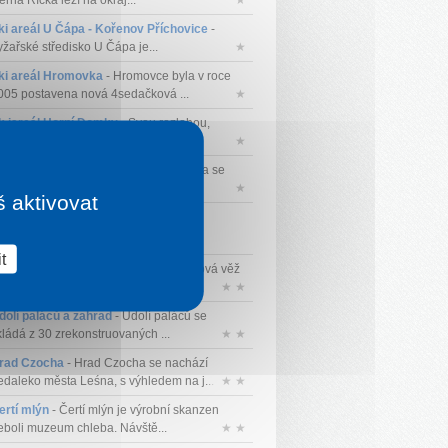
rná Říčka leží na okraj...
★
ki areál U Čápa - Kořenov Příchovice
-
yžařské středisko U Čápa je...
★
ki areál Hromovka
- Hromovce byla v roce
005 postavena nová 4sedačková ...
★
k iareál Horní Domky
- Svou rozlohou,
kázkovými sjezdovkami a vybaveno...
★
sada Jizerka
- Malebná osada Jizerka se
achází v Jizerských horách. Popr...
★
š aktivovat
t
yhlídková věž Lidové sady
- Vyhlídková věž
 krásným výhledem na měs...
★ ★
dolí paláců a zahrad
- Údolí paláců se
kládá z 30 zrekonstruovaných ...
★ ★
rad Czocha
- Hrad Czocha se nachází
edaleko města Leśna, s výhledem na j...
★ ★
ertí mlýn
- Čertí mlýn je výrobní skanzen
eboli muzeum chleba. Návště...
★ ★