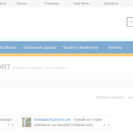
lená
Štúrovo
Podhájska
Velký Meder
Bešeňová
ast Minute
Autobusové zájezdy
Skupiny a konference
Novinky
ORT
(
Szklarska Poręba
,
Dolní Slezsko
)
Význam atrakce:
stá
vodopád
Vodopád Kamienczyk
- Vydejte se s námi
★ ★
podívat se na nejvyšší vodopád pols...
★ ★