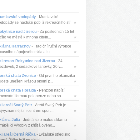
umlavské vodopády
- Mumlavské
odopády se nachází poblíž rekreačního stř...
★
okytnice nad Jizerou
- Za posledních 15 let
ošlo ve městě k mnoha citeln...
★
klárna Harrachov
- Tradiční ruční výrobce
uxusního nápojového skla a lu...
★
ki resort Rokytnice nad Jizerou
- 24
jezdovek, 2 sedačkové lanovky, 20 v...
★
orská chata Zvonice
- Od prvního okamžiku
udete unešeni krásou okolní p...
★
orská chata Horajda
- Penzion nabízí
travování formou polopenze nebo sn...
★
ki areál Svatý Petr
- Areál Svatý Petr je
ejvýznamnějším centrem sport...
★
klárna Julia
- Jedná se o malou sklárnu
rábějící výrobky z křišťálového...
★
ki areál Černá Říčka
- Lyžařské středisko