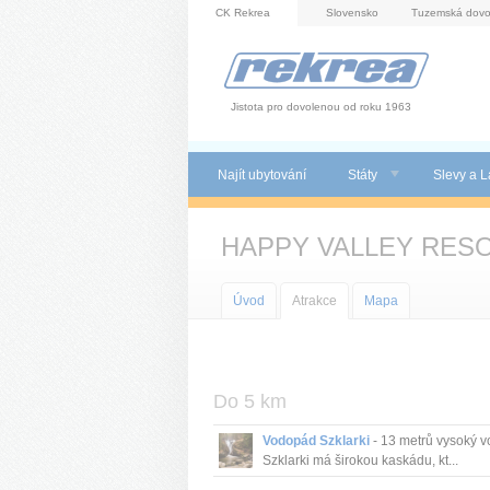
Panel pro správu cookies
CK Rekrea
Slovensko
Tuzemská dovo
Jistota pro dovolenou od roku 1963
Najít ubytování
Státy
Slevy a L
HAPPY VALLEY RES
Úvod
Atrakce
Mapa
Do 5 km
Vodopád Szklarki
- 13 metrů vysoký 
Szklarki má širokou kaskádu, kt...