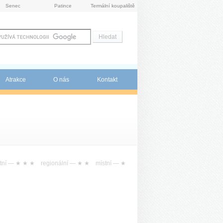
Senec
Patince
Termální koupaliště
Atrakce
O nás
Kontakt
tní —
★ ★ ★
regionální —
★ ★
místní —
★