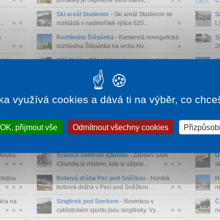
★ ★
pohádky je naplněné silou barev, ...
★ ★
Če
Ski areál Studenov
- Ski areál Studenov se
S
..
★ ★
rozkládá v nadmořské výšce 620...
★
L
a
Rozhledna Štěpánka
- Kamenná novogotická
S
★ ★
rozhledna Štěpánka na vrchu Hv...
★
2
ické
Bílá Skála
- Bílá skála je hora v západních
S
...
★ ★
Krkonoších, nacházející se ...
★
u
Užijte si
Kotel
- Výrazný svorový vrchol a dominanta
O
★ ★
západní části Krkonoš. Jihových...
★
n
ka využívá cookies a dává ti na výběr, co chce
OK, přijmout vše
Odmítnout všechny cookies
Přizpůsobi
 nádrž
Hruboskalsko
- Hruboskalsko patří mezi
V
★ ★ ★
nejznámějším skalní města a je char...
★ ★ ★
s
zhruba
Science centrum iQlandia
- Zábavní park
Ú
★ ★ ★
iQlandia je místem, kde si užijete...
★ ★ ★
s
hledna
Bobová dráha Pec pod Sněžkou
- Horská
H
★ ★ ★
bobová dráha v Peci pod Sněžkou ...
★ ★
n
áha na
Singltrek pod Smrkem
- Novinkou v
Č
★ ★ ★
cyklistickém sportu jsou singltreky. Vy...
★ ★
n