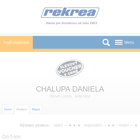
Panel pro správu cookies
Jistota pro dovolenou od roku 1963
Najít ubytování
Menu
Státy
Slevy a Last Minute
Autobusové zájezdy
CHALUPA DANIELA
Skupiny a konference
(
Nové Losiny
,
Jeseníky
)
Novinky
Úvod
Atrakce
Mapa
Atrakce
Význam atrakce:
státní —
★ ★ ★
regionální —
★ ★
místní —
★
O nás
Do 5 km