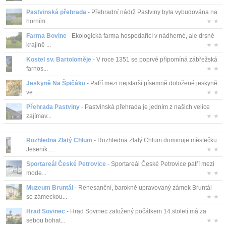
Pastvinská přehrada
- Přehradní nádrž Pastviny byla vybudována na
horním...
★ ★
Farma Bovine
- Ekologická farma hospodařící v nádherné, ale drsné
krajině ...
★ ★
Kostel sv. Bartoloměje
- V roce 1351 se poprvé připomíná zábřežská
farnos...
★ ★
Jeskyně Na Špičáku
- Patří mezi nejstarší písemně doložené jeskyně
ve ...
★ ★
Přehrada Pastviny
- Pastvinská přehrada je jedním z našich velice
zajímav...
★ ★
Rozhledna Zlatý Chlum
- Rozhledna Zlatý Chlum dominuje městečku
Jeseník.....
★ ★
Sportareál České Petrovice
- Sportareál České Petrovice patří mezi
mode...
★ ★
Muzeum Bruntál
- Renesanční, barokně upravovaný zámek Bruntál
se zámeckou...
★ ★
Hrad Sovinec
- Hrad Sovinec založený počátkem 14.století má za
sebou bohat...
★ ★