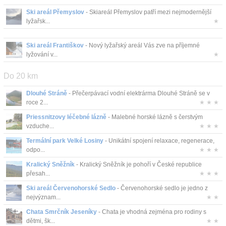
Kontakt
Ski areál Přemyslov
- Skiareál Přemyslov patří mezi nejmodernější
lyžařsk...
★
Ski areál Františkov
- Nový lyžařský areál Vás zve na příjemné
lyžování v...
★
Do 20 km
Dlouhé Stráně
- Přečerpávací vodní elektrárma Dlouhé Stráně se v
roce 2...
★ ★ ★
Priessnitzovy léčebné lázně
- Malebné horské lázně s čerstvým
vzduche...
★ ★ ★
Termální park Velké Losiny
- Unikátní spojení relaxace, regenerace,
odpo...
★ ★ ★
Kralický Sněžník
- Kralický Sněžník je pohoří v České republice
přesah...
★ ★ ★
Ski areál Červenohorské Sedlo
- Červenohorské sedlo je jedno z
nejvýznam...
★ ★
Chata Smrčník Jeseníky
- Chata je vhodná zejména pro rodiny s
dětmi, šk...
★ ★