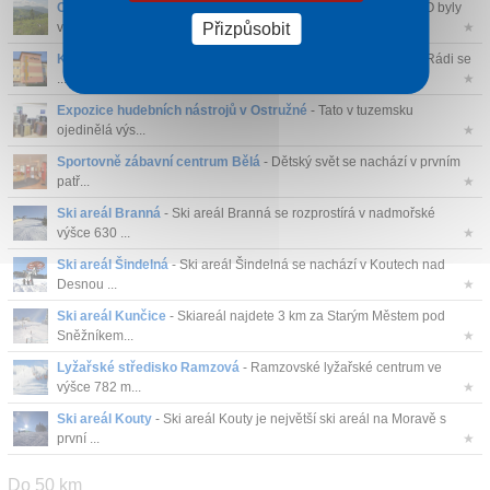
CHKO Jeseníky
- Rozloha Jeseníků činí 744 km2 a jako CHKO byly
vyhlášeny ...
★
Přizpůsobit
Kulturní představení ve Střeše
- Máte rádi kulturu? Divadlo? Rádi se
...
★
Expozice hudebních nástrojů v Ostružné
- Tato v tuzemsku
ojedinělá výs...
★
Sportovně zábavní centrum Bělá
- Dětský svět se nachází v prvním
patř...
★
Ski areál Branná
- Ski areál Branná se rozprostírá v nadmořské
výšce 630 ...
★
Ski areál Šindelná
- Ski areál Šindelná se nachází v Koutech nad
Desnou ...
★
Ski areál Kunčice
- Skiareál najdete 3 km za Starým Městem pod
Sněžníkem...
★
Lyžařské středisko Ramzová
- Ramzovské lyžařské centrum ve
výšce 782 m...
★
Ski areál Kouty
- Ski areál Kouty je největší ski areál na Moravě s
první ...
★
Do 50 km