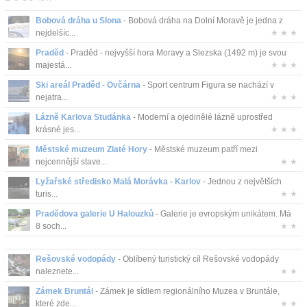
Bobová dráha u Slona
- Bobová dráha na Dolní Moravě je jedna z
nejdelšíc...
★ ★ ★
Praděd
- Praděd - nejvyšší hora Moravy a Slezska (1492 m) je svou
majestá...
★ ★ ★
Ski areál Praděd - Ovčárna
- Sport centrum Figura se nachází v
nejatra...
★ ★ ★
Lázně Karlova Studánka
- Moderní a ojedinělé lázně uprostřed
krásné jes...
★ ★ ★
Městské muzeum Zlaté Hory
- Městské muzeum patří mezi
nejcennější stave...
★ ★
Lyžařské středisko Malá Morávka - Karlov
- Jednou z největších
turis...
★ ★
Pradědova galerie U Halouzků
- Galerie je evropským unikátem. Má
8 soch...
★ ★
Rešovské vodopády
- Oblíbený turistický cíl Rešovské vodopády
naleznete...
★ ★
Zámek Bruntál
- Zámek je sídlem regionálního Muzea v Bruntále,
které zde...
★ ★