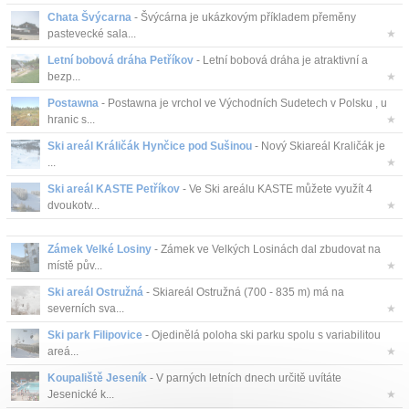
Chata Švýcarna
- Švýcárna je ukázkovým příkladem přeměny
pastevecké sala...
★
Letní bobová dráha Petříkov
- Letní bobová dráha je atraktivní a
bezp...
★
Postawna
- Postawna je vrchol ve Východních Sudetech v Polsku , u
hranic s...
★
Ski areál Králičák Hynčice pod Sušinou
- Nový Skiareál Kraličák je
...
★
Ski areál KASTE Petříkov
- Ve Ski areálu KASTE můžete využít 4
dvoukotv...
★
Zámek Velké Losiny
- Zámek ve Velkých Losinách dal zbudovat na
místě pův...
★
Ski areál Ostružná
- Skiareál Ostružná (700 - 835 m) má na
severních sva...
★
Ski park Filipovice
- Ojedinělá poloha ski parku spolu s variabilitou
areá...
★
Koupaliště Jeseník
- V parných letních dnech určitě uvítáte
Jesenické k...
★