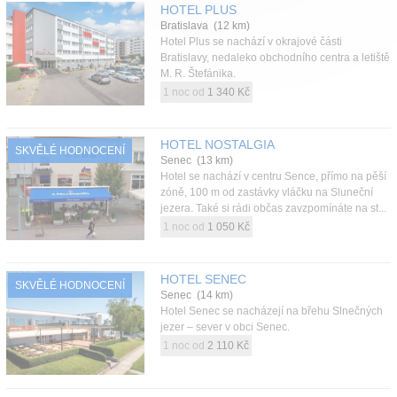
HOTEL PLUS
Bratislava (12 km)
Hotel Plus se nachází v okrajové části
Bratislavy, nedaleko obchodního centra a letiště
M. R. Štefánika.
1 noc od
1 340 Kč
HOTEL NOSTALGIA
SKVĚLÉ HODNOCENÍ
Senec (13 km)
Hotel se nachází v centru Sence, přímo na pěší
zóně, 100 m od zastávky vláčku na Sluneční
jezera. Také si rádi občas zavzpomínáte na st...
1 noc od
1 050 Kč
HOTEL SENEC
SKVĚLÉ HODNOCENÍ
Senec (14 km)
Hotel Senec se nacházejí na břehu Slnečných
jezer – sever v obci Senec.
1 noc od
2 110 Kč