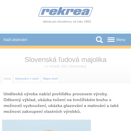
Panel pro správu cookies
Jistota pro dovolenou od roku 1963
Najít ubytování
Menu
Státy
Slovenská ľudová majolika
Slevy a Last Minute
( v oblasti
Jižní Slovensko
)
Autobusové zájezdy
Úvod
Ubytování v okolí
Mapa okolí
Skupiny a konference
Umělecká výroba nabízí prohlídku procesem výroby.
Odborný výklad, ukázka točení na hrnčířském kruhu s
Novinky
možností vyzkoušení, ukázka glazování a malování a také
možnost zakoupení vlastních výrobků.
Atrakce
O nás