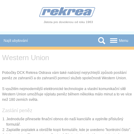
Panel pro správu cookies
Jistota pro dovolenou od roku 1963
Najít ubytování
Menu
Státy
Western Union
Slevy a Last Minute
Pobočky DCK Rekrea Ostrava vám také nabízejí nejrychlejší způsob posílání
peněz ze zahraničí a do zahraničí pomocí služeb společnosti Western Union.
Autobusové zájezdy
S využitím nejmodernější elektronické technologie a vlastní komunikační sítě
Skupiny a konference
Western Union umožňuje výplatu peněz během několika málo minut a to ve více
než 180 zemích světa.
Novinky
Zaslání peněz
Atrakce
Jednoduše přinesete finační obnos do naší kancláře a vyplníte příslušný
formulář.
O nás
Zaplatíte poplatek a obrdžíte kopii formuláře, kde je uvedeno "kontrolní číslo".