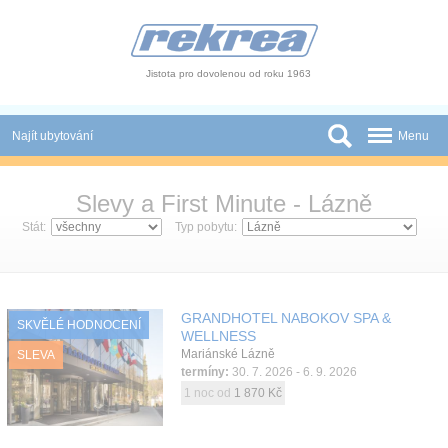
Panel pro správu cookies
Jistota pro dovolenou od roku 1963
Najít ubytování
Menu
Státy
Slevy a First Minute - Lázně
Slevy a Last Minute
Stát:
Typ pobytu:
Autobusové zájezdy
Skupiny a konference
GRANDHOTEL NABOKOV SPA &
SKVĚLÉ HODNOCENÍ
WELLNESS
Novinky
Mariánské Lázně
SLEVA
termíny:
30. 7. 2026 - 6. 9. 2026
Atrakce
1 noc od
1 870 Kč
O nás