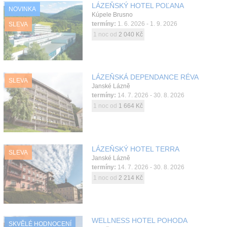
LÁZEŇSKÝ HOTEL POĽANA
NOVINKA
Kontakt
Kúpele Brusno
termíny:
1. 6. 2026 - 1. 9. 2026
SLEVA
1 noc od
2 040 Kč
LÁZEŇSKÁ DEPENDANCE RÉVA
SLEVA
Janské Lázně
termíny:
14. 7. 2026 - 30. 8. 2026
1 noc od
1 664 Kč
LÁZEŇSKÝ HOTEL TERRA
SLEVA
Janské Lázně
termíny:
14. 7. 2026 - 30. 8. 2026
1 noc od
2 214 Kč
WELLNESS HOTEL POHODA
SKVĚLÉ HODNOCENÍ