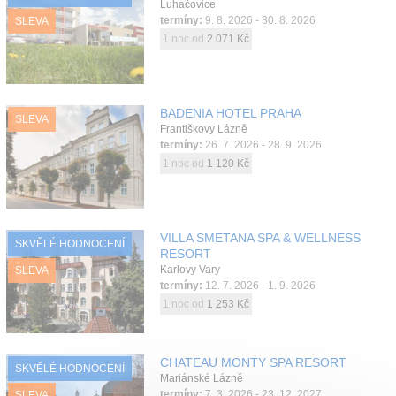
Luhačovice
termíny:
9. 8. 2026 - 30. 8. 2026
SLEVA
1 noc od
2 071 Kč
BADENIA HOTEL PRAHA
SLEVA
Františkovy Lázně
termíny:
26. 7. 2026 - 28. 9. 2026
1 noc od
1 120 Kč
VILLA SMETANA SPA & WELLNESS
SKVĚLÉ HODNOCENÍ
RESORT
Karlovy Vary
SLEVA
termíny:
12. 7. 2026 - 1. 9. 2026
1 noc od
1 253 Kč
CHATEAU MONTY SPA RESORT
SKVĚLÉ HODNOCENÍ
Mariánské Lázně
termíny:
7. 3. 2026 - 23. 12. 2027
SLEVA