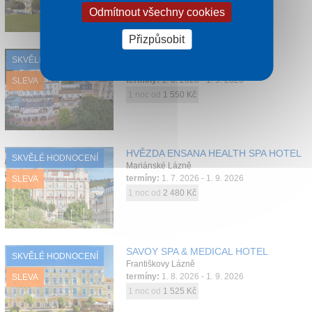
Odmítnout všechny cookies
Přizpůsobit
LÁZEŇSKÝ HOTEL ROYAL
SKVĚLÉ HODNOCENÍ
Mariánské Lázně
termíny:
1. 6. 2026 - 1. 9. 2026
SLEVA
1 noc od
1 550 Kč
HVĚZDA ENSANA HEALTH SPA HOTEL
SKVĚLÉ HODNOCENÍ
Mariánské Lázně
termíny:
1. 7. 2026 - 1. 9. 2026
SLEVA
1 noc od
2 480 Kč
SAVOY SPA & MEDICAL HOTEL
SKVĚLÉ HODNOCENÍ
Františkovy Lázně
termíny:
1. 8. 2026 - 1. 9. 2026
SLEVA
1 noc od
1 525 Kč