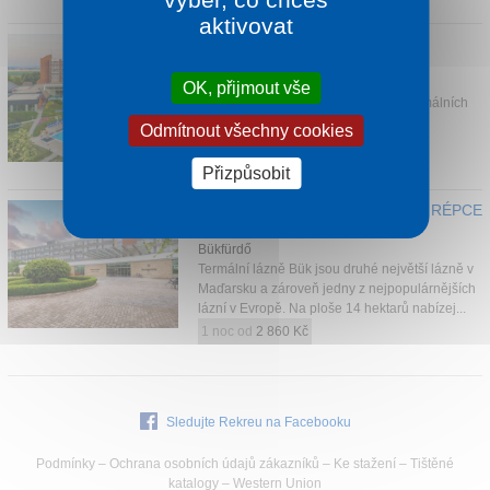
aktivovat
Kontakt
DANUBIUS HOTEL BÜK
Bükfürdő
Hotel s výhledem na Alpy se nachází v
OK, přijmout vše
poklidném prostředí, cca 200 m od termálních
lázní.
Odmítnout všechny cookies
1 noc od
2 280 Kč
Přizpůsobit
HUNGUEST BÜK WEST (HOTEL RÉPCE
GOLD)
Bükfürdő
Termální lázně Bük jsou druhé největší lázně v
Maďarsku a zároveň jedny z nejpopulárnějších
lázní v Evropě. Na ploše 14 hektarů nabízej...
1 noc od
2 860 Kč
Sledujte Rekreu na Facebooku
Podmínky
–
Ochrana osobních údajů zákazníků
–
Ke stažení
–
Tištěné
katalogy
–
Western Union