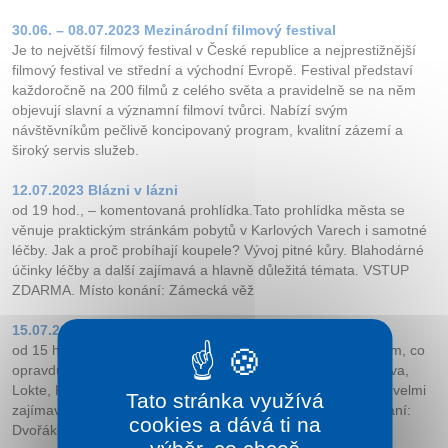
Kontakt
30.06. – 08.07.2023 Me­zinárodní filmový festival
Je to největší filmový festival v České republice a nejprestižnější
filmový festival ve střední a východní Evropě. Festival představí
každoročně na 200 filmů z celého světa a pravidelně se na něm
objevují slavní a významní filmoví tvůrci. Nabízí svým
návštěvníkům pečlivě koncipovaný program, kvalitní zázemí a
široký servis služeb.
12.07.2023 Blázni v lázni
od 19 hod., – komentovaná prohlídka.Tato prohlídka města se
věnuje praktickým stránkám pobytů v Karlových Varech i samotné
léčby. Jak a proč probíhají koupele? Vývoj pitné kůry. Blahodárné
účinky léčby a další zajímavá a hlavně důležitá témata. VSTUP
ZDARMA. Místo konání: Zámecká věž
15.07.2023 Náš kraj
od 15 hod., komentovaná prohlídka. Nechte si vyprávět o tom, co
opravdu stojí za to. Představení vás seznámí s historií Bečova,
Lokte, Kynžvartu, Teplé, ale i dalších méně známých, avšak velmi
Tato stránka využívá
zajímavých míst našeho kraje. VSTUP ZDARMA. Místo konání:
cookies a dává ti na
Dvořákovy sady