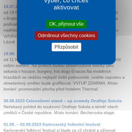
výběr, co chceš
aktivovat
19.07.2023 To bylo včera
od 19 hod., Zbrusu nová prohlídka města, na téma 20. století
v Kralových Varech. Je čas zapomenout na “zlatý věk” lázní a
OK, přijmout vše
podívat se, co se dělo poměrně nedávno. S humorem a
nadhledem vám odvyprávíme příběhy, kterým jsme se dlouho
Odmítnout všechny cookies
vyhýbali.VSTUPNÉ ZDARMA. Místo konání: Císařské lázně –
Lázně
Přizpůsobit
19.08. – 20.08.2023 Thermal Street Food Market
od 11 hod., Po celé dva dny budete ochutnávat kuchyně napříč
celým světem. Na pultech budou streetfoodové klasiky jako
sekaná v housce, burgery, hot dogy či tacos.Na mobilních
hrazdách se ukážou nejlepší čeští parkouristé, uvidíte capoeiru a
streetartový umělec bude graffitovat. VSTUP ZDARMA. Místo
konání: promenádní plocha před hotelem Thermal
30.08.2023 Ce­lovečerní stand – up comedy Ondřeje Sokola
Nečekaný pohled do soukromí Ondřeje Sokola a téměř všech
umělců v České republice. Místo konání: Becherovka stage.
01.09. – 03.09.2023 Kar­lovarský folkrolní festival
Karlovarský folklorní festival si klade za cíl chránit a oživovat