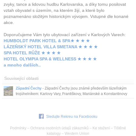
zvyky, tance a lidovou hudbu Karlovarska, a díky tomu posilovat
vztah obyvatel s územím, na kterém žijí, a které bylo
poznamenáno složitým historickým vývojem. Vstupné dle konané
akce.
Doporučujeme Vám tyto ubytovací zařízení v Karlových Varech:
HUMBOLDT PARK HOTEL & SPA★ ★ ★ ★
LÁZEŇSKÝ HOTEL VILLA SMETANA ★ ★ ★ ★
SPA HOTEL RŮŽE ★ ★ ★ ★
HOTEL OLYMPIA SPA & WELLNESS ★ ★ ★ ★
a mnoho dalších..
Související oblasti
Západní Čechy
- Západní Čechy jsou známé především lázeňským
trojúhelníkem: Karlovy Vary, Františkovy, Mariánské a Konstantinovy
lázně, ale nabízí i množství jiných turisticky atraktivních míst.
Sledujte Rekreu na Facebooku
Podmínky
–
Ochrana osobních údajů zákazníků
–
Ke stažení
–
Tištěné
katalogy
–
Western Union