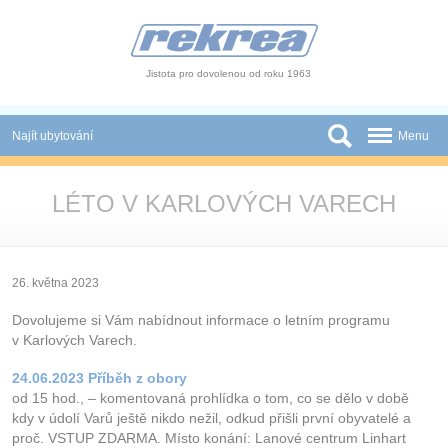
Panel pro správu cookies
Jistota pro dovolenou od roku 1963
Najít ubytování
Menu
Státy
LÉTO V KARLOVÝCH VARECH
Slevy a Last Minute
Autobusové zájezdy
26. května 2023
Skupiny a konference
Dovolujeme si Vám nabídnout informace o letním programu
v Karlových Varech.
Novinky
24.06.2023 Příběh z obory
Atrakce
od 15 hod., – komentovaná prohlídka o tom, co se dělo v době
kdy v údolí Varů ještě nikdo nežil, odkud přišli první obyvatelé a
O nás
proč. VSTUP ZDARMA. Místo konání: Lanové centrum Linhart