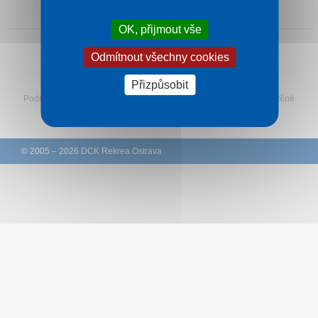
1 noc od
3 320 Kč
Kontakt
OK, přijmout vše
Odmítnout všechny cookies
Sledujte Rekreu na Facebooku
Přizpůsobit
Podmínky
–
Ochrana osobních údajů zákazníků
–
Ke stažení
–
Tištěné
katalogy
–
Western Union
© 2005 – 2026 DCK Rekrea Ostrava