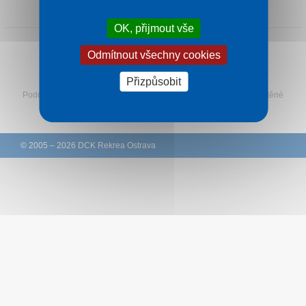
1 noc od
1 120 Kč
Kontakt
OK, přijmout vše
Odmítnout všechny cookies
Sledujte Rekreu na Facebooku
Přizpůsobit
Podmínky
–
Ochrana osobních údajů zákazníků
–
Ke stažení
–
Tištěné
katalogy
–
Western Union
© 2005 – 2026 DCK Rekrea Ostrava