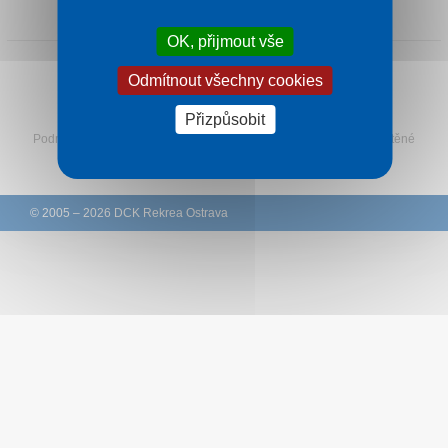
1 noc od
1 120 Kč
Kontakt
OK, přijmout vše
Odmítnout všechny cookies
Sledujte Rekreu na Facebooku
Přizpůsobit
Podmínky
–
Ochrana osobních údajů zákazníků
–
Ke stažení
–
Tištěné
katalogy
–
Western Union
© 2005 – 2026 DCK Rekrea Ostrava