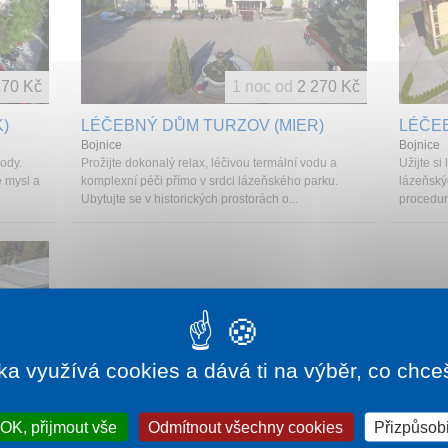
270 Kč
1 noc od
2 270 Kč
)
LÉČEBNÝ DŮM TURZOV (MIER)
LÉČE
Bojnice
Bojnice
ody.
Prožijte dokonalý relax, léčivou termální vodu a
Užijte si
e mysl a
komplexní péči přímo v srdci lázeňského parku.
lázeňský
Ubytujte se v historických prostorách o...
procedur
ka využívá cookies a dává ti na výběr, co chce
OK, přijmout vše
Odmítnout všechny cookies
Přizpůsobi
830 Kč