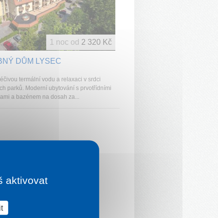
1 noc od
2 320 Kč
BNÝ DŮM LYSEC
 léčivou termální vodu a relaxaci v srdci
ch parků. Moderní ubytování s prvotřídními
ami a bazénem na dosah za...
š aktivovat
t