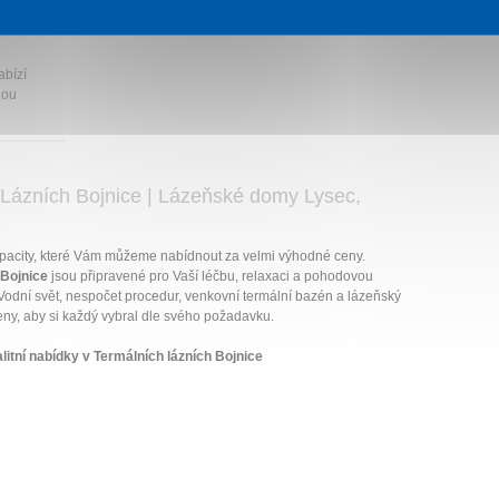
abízí
nou
h Lázních Bojnice | Lázeňské domy Lysec,
acity, které Vám můžeme nabídnout za velmi výhodné ceny.
 Bojnice
jsou připravené pro Vaší léčbu, relaxaci a pohodovou
Vodní svět, nespočet procedur, venkovní termální bazén a lázeňský
ny, aby si každý vybral dle svého požadavku.
litní nabídky v Termálních lázních Bojnice