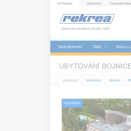
Panel pro správu cookies
CK Rekrea
Slovensko
Tuzemská dovo
Jistota pro dovolenou od roku 1963
Najít ubytování
Státy
Slevy a L
UBYTOVÁNÍ BOJNIC
Ubytování
Informace
Atrakce
M
NOVINKA