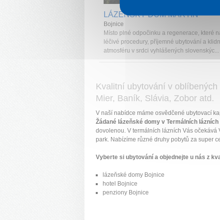
LÁZEŇSKÝ DŮM MARTIN
Bojnice
Místo plné odpočinku a regenerace, které n
léčivé procedury, příjemné ubytování a klid
atmosféru v srdci vyhlášených slovenskýc...
Kvalitní ubytování v oblíbenýc
Mier, Baník, Slávia, Zobor atd.
V naší nabídce máme osvědčené ubytovací kap
Žádané lázeňské domy v Termálních lázních
dovolenou. V termálních lázních Vás očekává 
park. Nabízíme různé druhy pobytů za super ce
Vyberte si ubytování a objednejte u nás z kva
lázeňské domy Bojnice
hotel Bojnice
penziony Bojnice