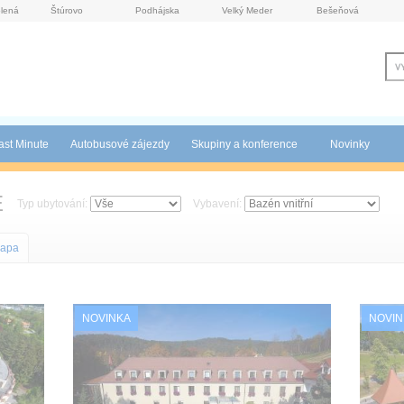
lená
Štúrovo
Podhájska
Velký Meder
Bešeňová
ast Minute
Autobusové zájezdy
Skupiny a konference
Novinky
E
Typ ubytování:
Vybavení:
apa
NOVINKA
NOVIN