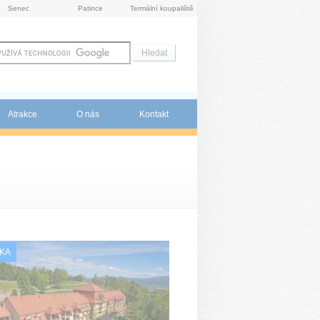
Senec
Patince
Termální koupaliště
Atrakce
O nás
Kontakt
KA