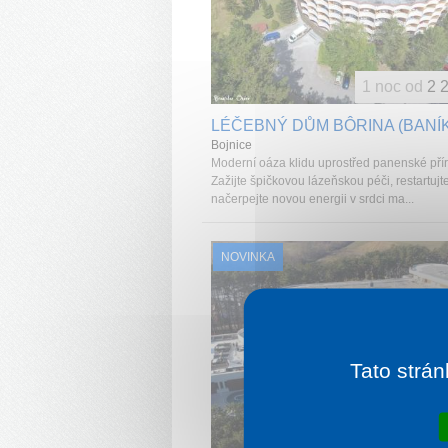
1 noc od
2 
LÉČEBNÝ DŮM BÔRINA (BANÍK
Bojnice
Moderní oáza klidu uprostřed panenské přír
Zažijte špičkovou lázeňskou péči, restartujt
načerpejte novou energii v srdci ma...
NOVINKA
Tato strán
1 noc od
2 