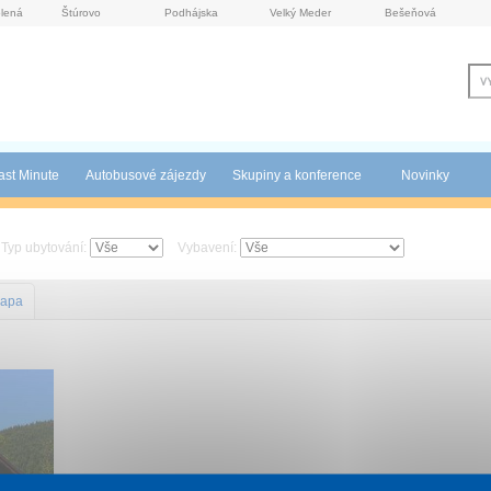
lená
Štúrovo
Podhájska
Velký Meder
Bešeňová
ast Minute
Autobusové zájezdy
Skupiny a konference
Novinky
Typ ubytování:
Vybavení:
apa