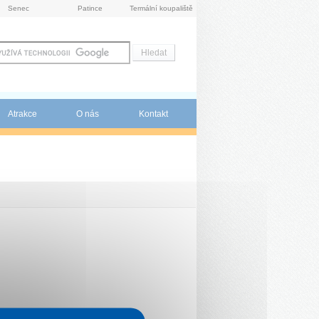
Senec
Patince
Termální koupaliště
Atrakce
O nás
Kontakt