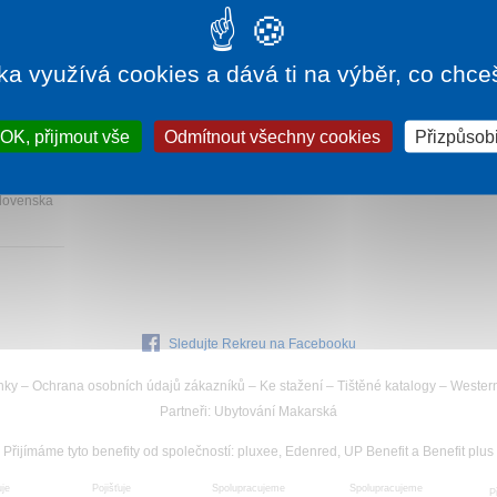
ka využívá cookies a dává ti na výběr, co chce
295 Kč
OK, přijmout vše
Odmítnout všechny cookies
Přizpůsobi
ubový
Slovenska
Sledujte Rekreu na Facebooku
nky
–
Ochrana osobních údajů zákazníků
–
Ke stažení
–
Tištěné katalogy
–
Wester
Partneři
:
Ubytování Makarská
Přijímáme tyto benefity od společností
:
pluxee, Edenred, UP Benefit a Benefit plus
uje
Spolupracujeme
Pojišťuje
Spolupracujeme
P