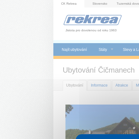
Panel pro správu cookies
CK Rekrea
Slovensko
Tuzemská dovo
Jistota pro dovolenou od roku 1963
Najít ubytování
Státy
Slevy a L
Ubytování Čičmanech
Ubytování
Informace
Atrakce
M