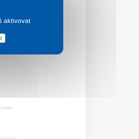
š aktivovat
t
n Union
řevody peněz