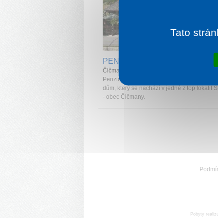
Tato strán
1 noc od
1 
PENZION JAVORINA
Čičmany
Penzion je nově zrekonstruovaný lidový sr
dům, který se nachází v jedné z top lokalit 
- obec Čičmany.
Podmí
Pobyty realiz