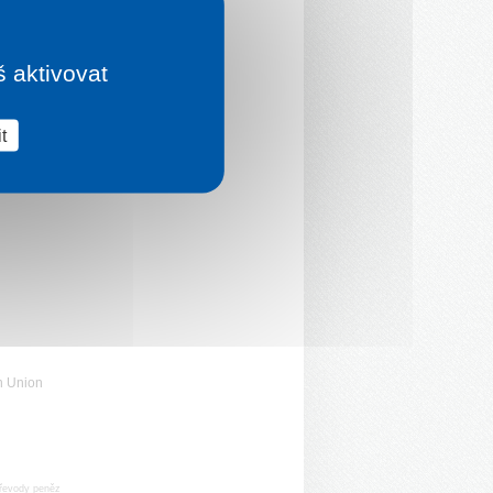
š aktivovat
t
n Union
řevody peněz