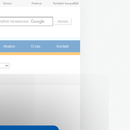
Senec
Patince
Termální koupaliště
Atrakce
O nás
Kontakt