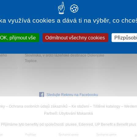
ka využívá cookies a dává ti na výběr, co chce
435 Kč
1 noc od
3 325 Kč
OK, přijmout vše
Odmítnout všechny cookies
Přizpůsobi
HOTEL BALNEA
Dolenjske Toplice
erní a
Hotel Balnea Superior se nachází v malebné oblasti
bného
Slovinska, v srdci lázeňské destinace Dolenjske
Toplice.
Sledujte Rekreu na Facebooku
nky
–
Ochrana osobních údajů zákazníků
–
Ke stažení
–
Tištěné katalogy
–
Wester
Partneři
:
Ubytování Makarská
Přijímáme tyto benefity od společností
:
pluxee, Edenred, UP Benefit a Benefit plus
uje
Spolupracujeme
Pojišťuje
Spolupracujeme
P