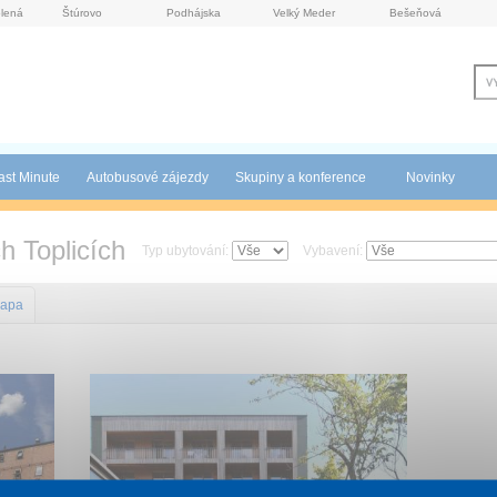
lená
Štúrovo
Podhájska
Velký Meder
Bešeňová
ast Minute
Autobusové zájezdy
Skupiny a konference
Novinky
h Toplicích
Typ ubytování:
Vybavení:
apa