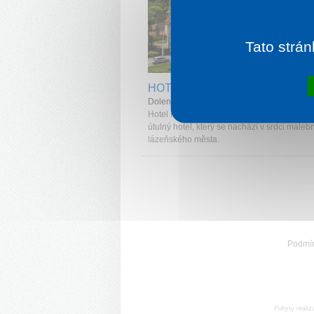
Tato strán
1 noc od
2 
HOTEL KRISTAL
Dolenjske Toplice
Hotel Kristal v Dolenjských Toplicích je mod
útulný hotel, který se nachází v srdci male
lázeňského města.
Podmí
Pobyty realiz