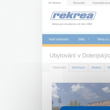
Panel pro správu cookies
CK Rekrea
Slovensko
Tuzemská dovo
Jistota pro dovolenou od roku 1963
Najít ubytování
Státy
Slevy a L
Ubytování v Dolenjskýc
Ubytování
Informace
Atrakce
M