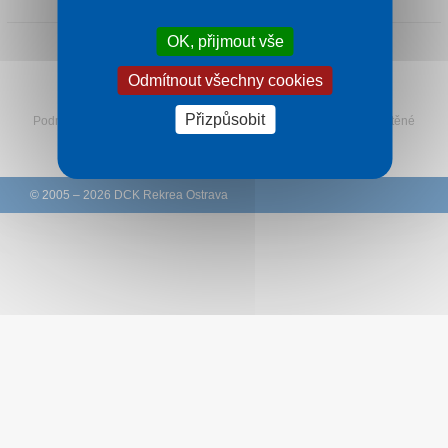
Kontakt
OK, přijmout vše
Odmítnout všechny cookies
Sledujte Rekreu na Facebooku
Přizpůsobit
Podmínky
–
Ochrana osobních údajů zákazníků
–
Ke stažení
–
Tištěné
katalogy
–
Western Union
© 2005 – 2026 DCK Rekrea Ostrava