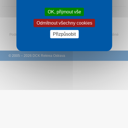
Kontakt
OK, přijmout vše
Odmítnout všechny cookies
Sledujte Rekreu na Facebooku
Přizpůsobit
Podmínky
–
Ochrana osobních údajů zákazníků
–
Ke stažení
–
Tištěné
katalogy
–
Western Union
© 2005 – 2026 DCK Rekrea Ostrava