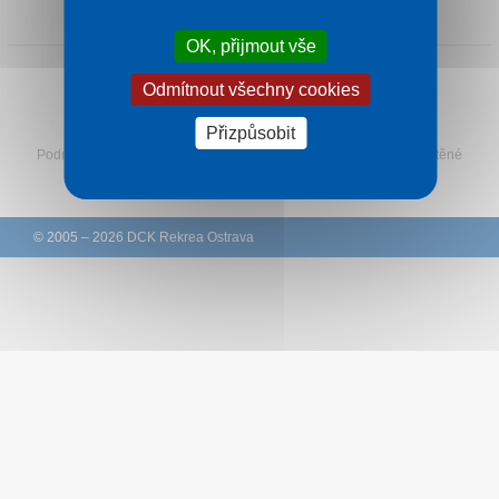
1 noc od
1 005 Kč
Kontakt
OK, přijmout vše
Odmítnout všechny cookies
Sledujte Rekreu na Facebooku
Přizpůsobit
Podmínky
–
Ochrana osobních údajů zákazníků
–
Ke stažení
–
Tištěné
katalogy
–
Western Union
© 2005 – 2026 DCK Rekrea Ostrava