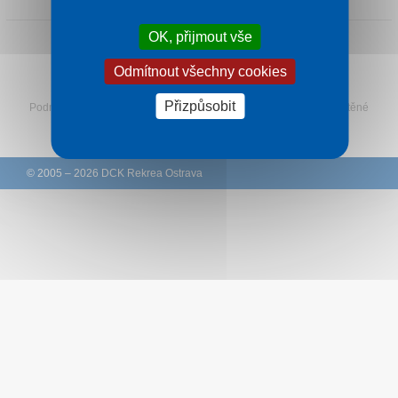
Kontakt
OK, přijmout vše
Odmítnout všechny cookies
Sledujte Rekreu na Facebooku
Přizpůsobit
Podmínky
–
Ochrana osobních údajů zákazníků
–
Ke stažení
–
Tištěné
katalogy
–
Western Union
© 2005 – 2026 DCK Rekrea Ostrava