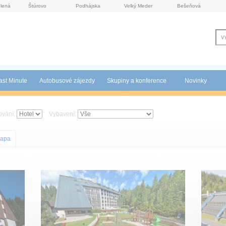
lená
Štúrovo
Podhájska
Velký Meder
Bešeňová
ast Minute
Autobusové zájezdy
Skupiny a konference
Novinky
ování:
Vybavení:
apa