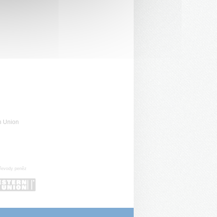
n Union
řevody peněz