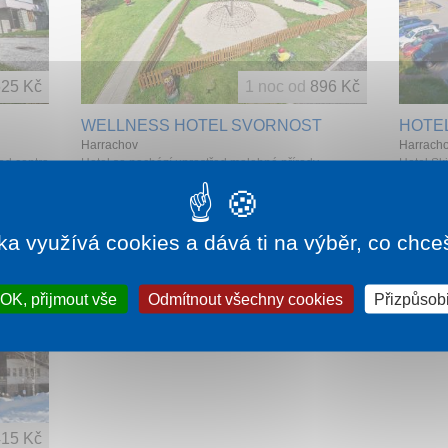
25 Kč
1 noc od
896 Kč
WELLNESS HOTEL SVORNOST
HOTE
Harrachov
Harrach
od centra
Hotel se nachází uprostřed malebné přírody
Hotel Sk
iště. Je
Krkonoš, pouhých 5 minut chůze od centra města
v areálu
Harrachov, známého střediska zimních i letníc...
sedačkov
ka využívá cookies a dává ti na výběr, co chce
OK, přijmout vše
Odmítnout všechny cookies
Přizpůsobi
415 Kč