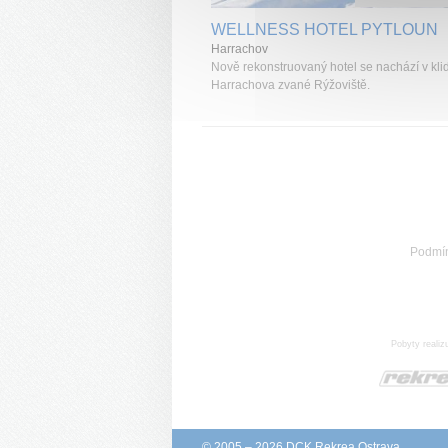
WELLNESS HOTEL PYTLOUN
Harrachov
Nově rekonstruovaný hotel se nachází v klid
Harrachova zvané Rýžoviště.
Podmí
Pobyty realiz
© 2005 – 2026 DCK Rekrea Ostrava