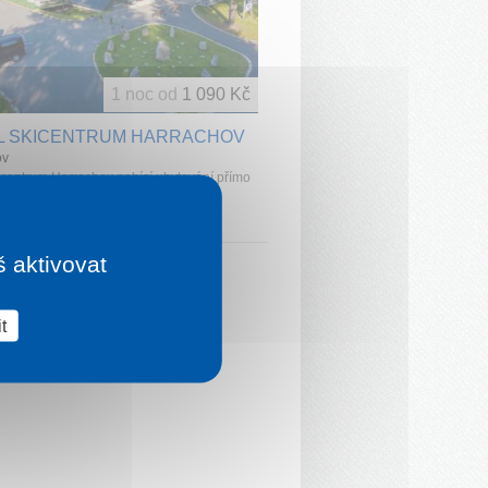
1 noc od
1 090 Kč
L SKICENTRUM HARRACHOV
ov
icentrum Harrachov nabízí ubytování přímo
 skokanských můstků v těsné blízkosti
é lanovky na Čertovu horu, ke k...
š aktivovat
t