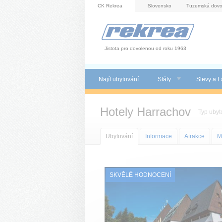
Panel pro správu cookies
CK Rekrea
Slovensko
Tuzemská dovo
Jistota pro dovolenou od roku 1963
Najít ubytování
Státy
Slevy a L
Hotely Harrachov
Typ ubyt
Ubytování
Informace
Atrakce
M
SKVĚLÉ HODNOCENÍ