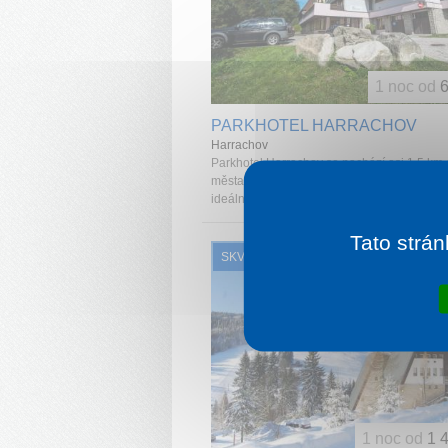
1 noc od
6
PARKHOTEL HARRACHOV
Harrachov
Parkhotel Harrachov se nachází asi 1,5 km 
města Harrachov v klidné části zvané Rýžov
ideální volbou rodinné dovolené ...
Tato strán
SKVĚLÉ HODNOCENÍ
1 noc od
1 