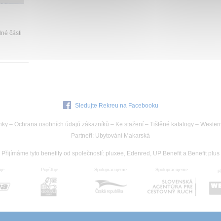
né části
Sledujte Rekreu na Facebooku
nky
–
Ochrana osobních údajů zákazníků
–
Ke stažení
–
Tištěné katalogy
–
Wester
Partneři
:
Ubytování Makarská
Přijímáme tyto benefity od společností
:
pluxee, Edenred, UP Benefit a Benefit plus
uje
Spolupracujeme
Pojišťuje
Spolupracujeme
P