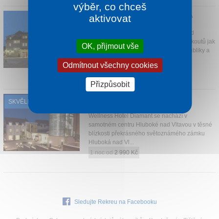
výběr, co chceš
Kontakt
HOTEL ZÁVIŠ Z FALKENŠTEJNA
aktivovat
Hluboká nad Vltavou
Hotel se nachází ve městě Hluboká nad
Vltavou, jež je jedním z nejkrásnějších koutů jak
OK, přijmout vše
Jihočeského kraje, tak celé České republiky a
j...
Odmítnout všechny cookies
1 noc od
1 050 Kč
Přizpůsobit
WELLNESS HOTEL DIAMANT
SKVĚLÉ HODNOCENÍ
Hluboká nad Vltavou
Wellness Hotel Diamant se nachází v
samotném centru Hluboké nad Vltavou v těsné
blízkosti překrásného světoznámého zámku
Hluboká nad Vl...
1 noc od
2 990 Kč
Sledujte Rekreu na Facebooku