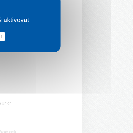
š aktivovat
t
n Union
řevody peněz