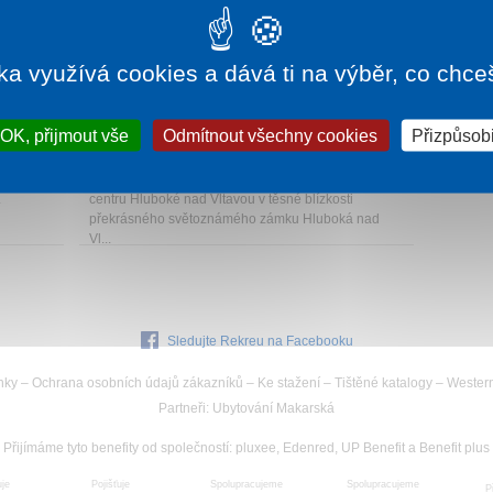
ka využívá cookies a dává ti na výběr, co chce
35 Kč
1 noc od
2 990 Kč
OK, přijmout vše
Odmítnout všechny cookies
Přizpůsobi
WELLNESS HOTEL DIAMANT
Hluboká nad Vltavou
Wellness Hotel Diamant se nachází v samotném
.
centru Hluboké nad Vltavou v těsné blízkosti
překrásného světoznámého zámku Hluboká nad
Vl...
Sledujte Rekreu na Facebooku
nky
–
Ochrana osobních údajů zákazníků
–
Ke stažení
–
Tištěné katalogy
–
Wester
Partneři
:
Ubytování Makarská
Přijímáme tyto benefity od společností
:
pluxee, Edenred, UP Benefit a Benefit plus
uje
Spolupracujeme
Pojišťuje
Spolupracujeme
P