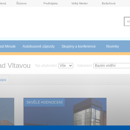
lená
Štúrovo
Podhájska
Velký Meder
Bešeňová
ast Minute
Autobusové zájezdy
Skupiny a konference
Novinky
ad Vltavou
Typ ubytování:
Vybavení:
apa
SKVĚLÉ HODNOCENÍ