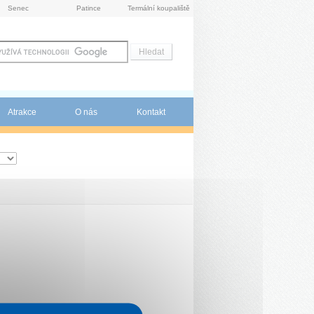
Senec
Patince
Termální koupaliště
Atrakce
O nás
Kontakt