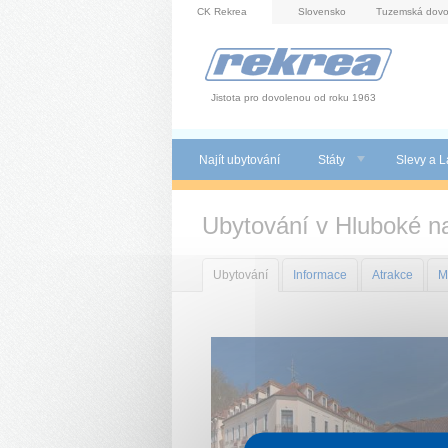
Panel pro správu cookies
CK Rekrea
Slovensko
Tuzemská dovo
Jistota pro dovolenou od roku 1963
Najít ubytování
Státy
Slevy a L
Ubytování v Hluboké n
Ubytování
Informace
Atrakce
M