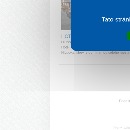
Tato strán
1 noc od
7
HOTEL PODHRAD
Hluboká nad Vltavou
Hotel se nachází pár minut chůze od zámku
Hluboká, který je dominantou celého města
Podmí
Pobyty realiz