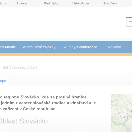
lená
Štúrovo
Podhájska
Velký Meder
Bešeňová
ast Minute
Autobusové zájezdy
Skupiny a konference
Novinky
, stát Česká republika )
apa
o regionu Slovácko, kde se protíná hranice
edním z center slovácké tradice a vinařství a je
 zařízení v České republice.
Oblast Slovácko