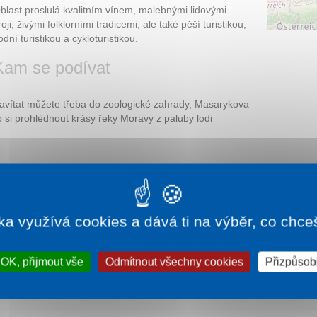
blast proslulá kvalitním vínem, malebnými lidovými
roji, živými folklorními tradicemi, ale také pěší turistikou,
odní turistikou a cykloturistikou.
Kam se podívat
avítat můžete třeba do zoologické zahrady, Masarykova
si prohlédnout krásy řeky Moravy z paluby lodi
lovenského prezidenta Tomáše Garrigua Masaryka, patří
ravy.
ka využívá cookies a dává ti na výběr, co chce
dnicí jedinými lázněmi na jižní Moravě.
OK, přijmout vše
Odmítnout všechny cookies
Přizpůsobi