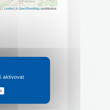
Leaflet
|
©
OpenStreetMap
contributors
š aktivovat
t