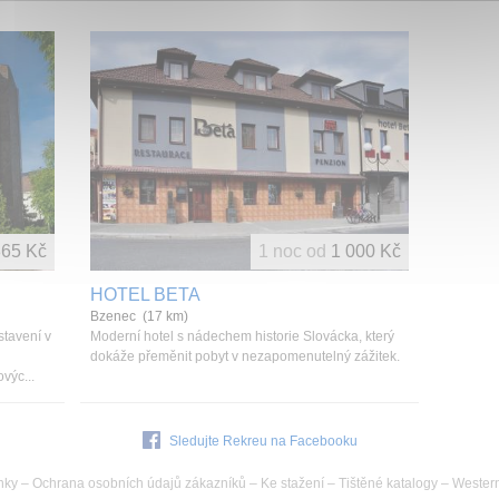
65 Kč
1 noc od
1 000 Kč
HOTEL BETA
Bzenec (17 km)
tavení v
Moderní hotel s nádechem historie Slovácka, který
dokáže přeměnit pobyt v nezapomenutelný zážitek.
výc...
Sledujte Rekreu na Facebooku
nky
–
Ochrana osobních údajů zákazníků
–
Ke stažení
–
Tištěné katalogy
–
Wester