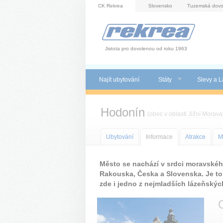
Panel pro správu cookies
CK Rekrea
Slovensko
Tuzemská dovo
Jistota pro dovolenou od roku 1963
Najít ubytování
Státy
Slevy a L
Hodonín
(obec v oblasti
Jižní Morava
Ubytování
Informace
Atrakce
M
Město se nachází v srdci moravskéh
Rakouska, Česka a Slovenska. Je to j
zde i jedno z nejmladších lázeňských