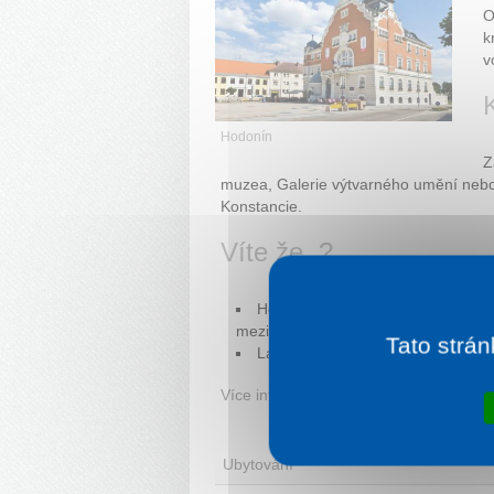
O
k
v
Hodonín
Z
muzea, Galerie výtvarného umění nebo 
Konstancie.
Víte že..?
Hodonín, rodiště prvního českos
mezi největší města jihovýchodní Mo
Tato strán
Lázně Hodonín jsou společně s Le
Více informací:
hodonin.eu
Ubytování