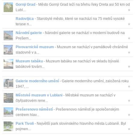
Gornji Grad
- Město Gornji Grad leží na břehu řeky Dreta asi 50 km od
Lubl...
★
Radovljica
- Starobylé město, které se nachází na 75 metrů vysoké
terase n...
★
Národní galerie
- Národní galerie se nachází v moderní budově na
Prešern...
★
Pivovarnické muzeum
- Muzeum se nachází v památkově chráněné
sladovně v a...
★
Muzeum tabáku
- Muzeum tabáku se nachází ve skladu bývalé
tabákové továrn...
★
Galerie moderního umění
- Galerie moderního umění, založená roku
1947, ...
★
Městské muzeum v Lublani
- Městské muzeum se nachází v
čtyřpatrovém rene...
★
Prešerenovo náměstí
- Prešerenovo náměstí je společenským
centrem hlav...
★
Park Tivoli
- Největší park slovinského hlavního města Lublaně. Byl
pojmen...
★