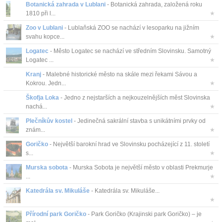
Botanická zahrada v Lublani
- Botanická zahrada, založená roku
1810 při l...
★
Zoo v Lublani
- Lublaňská ZOO se nachází v lesoparku na jižním
svahu kopce...
★
Logatec
- Město Logatec se nachází ve středním Slovinsku. Samotný
Logatec ...
★
Kranj
- Malebné historické město na skále mezi řekami Sávou a
Kokrou. Jedn...
★
Škofja Loka
- Jedno z nejstarších a nejkouzelnějších měst Slovinska
nachá...
★
Plečníkův kostel
- Jedinečná sakrální stavba s unikátními prvky od
znám...
★
Goričko
- Největší barokní hrad ve Slovinsku pocházející z 11. století
s...
★
Murska sobota
- Murska Sobota je největší město v oblasti Prekmurje
...
★
Katedrála sv. Mikuláše
- Katedrála sv. Mikuláše...
★
Přírodní park Goričko
- Park Goričko (Krajinski park Goričko) – je