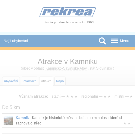
Panel pro správu cookies
Jistota pro dovolenou od roku 1963
Najít ubytování
Menu
Státy
Atrakce v Kamniku
Slevy a Last Minute
(obec v oblasti
Kamnicko-Savinjské Alpy
, stát Slovinsko )
Autobusové zájezdy
Ubytování
Informace
Atrakce
Mapa
Skupiny a konference
Význam atrakce:
státní —
★ ★ ★
regionální —
★ ★
místní —
★
Novinky
Do 5 km
Atrakce
Kamnik
- Kamnik je historické město s bohatou minulostí, které si
zachovalo střed...
★ ★
O nás