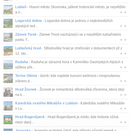
Lublaň
- Hlavní město Slovinska, pěkné historické město, je největším
a n...
★ ★
Logarská dolina
- Logarská dolina je jednou z nejkrásnějších
alpských led...
★ ★
Zámek Tivoli
- Zámek Tivoli nacházející se v největším lublaňském
parku T...
★ ★
Lublaňský hrad
- Středověký hrad je zmiňován v dokumentech již z
12. sto...
★ ★
Raduha
- Raduha je výrazná hora v Kamniško-Savinjských Alpách s
výškou pře...
★ ★
Terme Olimia
- lázně, kde najdete luxusní wellness i nespoutanou
zábavu p...
★ ★
Hrad Žovnek
- Žovnek je romantická středověká zřícenina, která stojí
na k...
★ ★
Katedrála svatého Mikuláše v Lublani
- Katedrála svatého Mikuláše
v Lu...
★ ★
Hrad Bogenšperk
- Hrad Bogenšperk je místo, kde historie ožívá
mezi starý...
★ ★
Jezersko
- Jezersko je klidné údolí, kde příroda působí jemně a