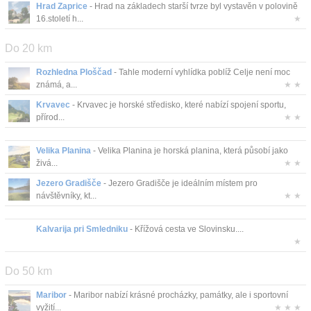
Hrad Zaprice
- Hrad na základech starší tvrze byl vystavěn v polovině
Kontakt
16.století h...
★
Do 20 km
Rozhledna Ploščad
- Tahle moderní vyhlídka poblíž Celje není moc
známá, a...
★ ★
Krvavec
- Krvavec je horské středisko, které nabízí spojení sportu,
přírod...
★ ★
Velika Planina
- Velika Planina je horská planina, která působí jako
živá...
★ ★
Jezero Gradišče
- Jezero Gradišče je ideálním místem pro
návštěvníky, kt...
★ ★
Kalvarija pri Smledniku
- Křížová cesta ve Slovinsku....
★
Do 50 km
Maribor
- Maribor nabízí krásné procházky, památky, ale i sportovní
vyžití...
★ ★ ★