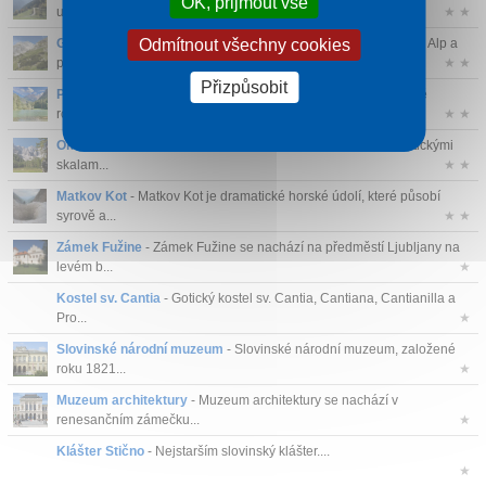
OK, přijmout vše
ukazuje...
★ ★
Odmítnout všechny cookies
Grintovec
- Grintovec je nejvyšší vrchol Kamnicko-Savinjských Alp a
půso...
★ ★
Přizpůsobit
Planšarské jezero
- Planšarsko jezero je malé, ale mimořádně
romantické ...
★ ★
Okrešelj
- Okrešelj je vysokohorská oblast obklopená dramatickými
skalam...
★ ★
Matkov Kot
- Matkov Kot je dramatické horské údolí, které působí
syrově a...
★ ★
Zámek Fužine
- Zámek Fužine se nachází na předměstí Ljubljany na
levém b...
★
Kostel sv. Cantia
- Gotický kostel sv. Cantia, Cantiana, Cantianilla a
Pro...
★
Slovinské národní muzeum
- Slovinské národní muzeum, založené
roku 1821...
★
Muzeum architektury
- Muzeum architektury se nachází v
renesančním zámečku...
★
Klášter Stično
- Nejstarším slovinský klášter....
★