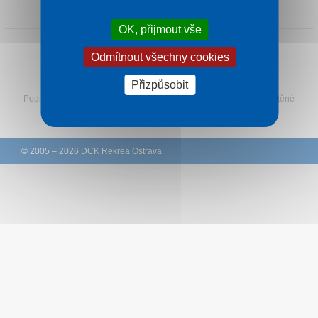
1 noc od
2 185 Kč
Kontakt
OK, přijmout vše
Odmítnout všechny cookies
Sledujte Rekreu na Facebooku
Přizpůsobit
Podmínky
–
Ochrana osobních údajů zákazníků
–
Ke stažení
–
Tištěné
katalogy
–
Western Union
© 2005 – 2026 DCK Rekrea Ostrava