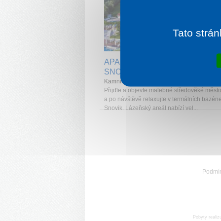
Tato strán
1 noc od
2 
APARTMÁNOVÉ DOMY TERME
SNOVIK
Kamnik
Přijďte a objevte malebné středověké měst
a po návštěvě relaxujte v termálních bazéne
Snovik. Lázeňský areál nabízí vel...
Podmí
Pobyty realiz