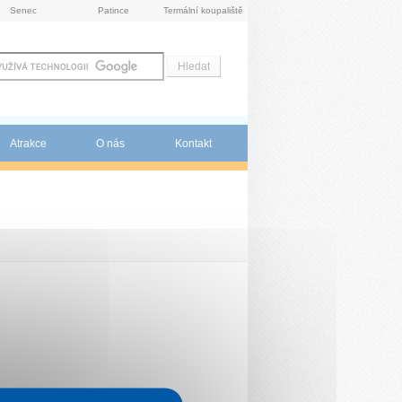
Senec
Patince
Termální koupaliště
Atrakce
O nás
Kontakt