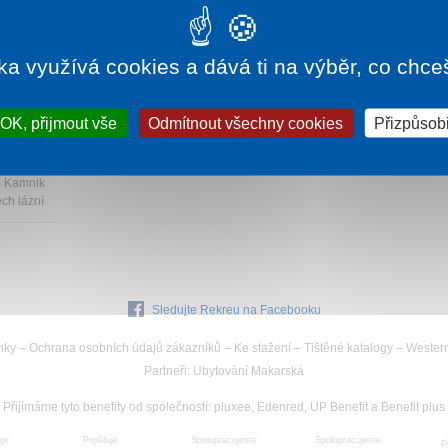
ka využívá cookies a dává ti na výběr, co chce
185 Kč
OK, přijmout vše
Odmítnout všechny cookies
Přizpůsobi
o Kamnik
ch lázní
Sledujte Rekreu na Facebooku
nky
–
Ochrana osobních údajů zákazníků
–
Ke stažení
–
Tištěné katalogy
–
Wester
Partneři
:
Ubytování Makarská
Přijímáme tyto benefity od společností
:
pluxee, Edenred, UP Benefit a Benefit plus
uje
Spolupracujeme
Pojišťuje
Spolupracujeme
P