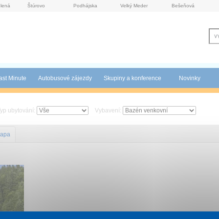
lená
Štúrovo
Podhájska
Velký Meder
Bešeňová
ast Minute
Autobusové zájezdy
Skupiny a konference
Novinky
yp ubytování:
Vybavení:
apa