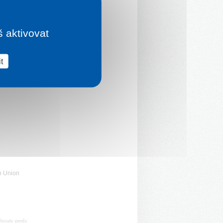
š aktivovat
t
n Union
řevody peněz