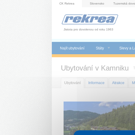
Panel pro správu cookies
CK Rekrea
Slovensko
Tuzemská dovo
Jistota pro dovolenou od roku 1963
Najít ubytování
Státy
Slevy a L
Ubytování v Kamniku
T
Ubytování
Informace
Atrakce
M