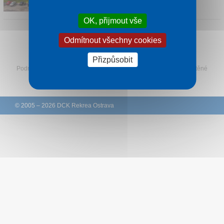
Kontakt
OK, přijmout vše
Odmítnout všechny cookies
Sledujte Rekreu na Facebooku
Přizpůsobit
Podmínky
–
Ochrana osobních údajů zákazníků
–
Ke stažení
–
Tištěné
katalogy
–
Western Union
© 2005 – 2026 DCK Rekrea Ostrava