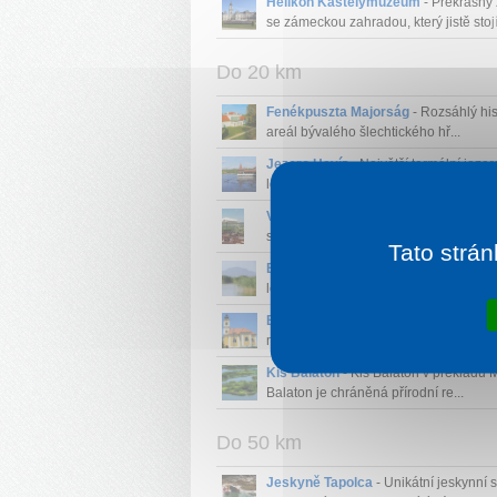
Helikon Kastélymúzeum
- Překrásný
se zámeckou zahradou, který jistě stojí 
Do 20 km
Fenékpuszta Majorság
- Rozsáhlý his
areál bývalého šlechtického hř...
Jezero Hevíz
- Největší termální jeze
ležící u města Hevíz....
Vinařské sklepy Hévíz
- Tradiční vin
sklepy nabízející degustace v...
Tato strán
Balatonberény
- Balatonberény je mo
letovisko ležící na západním konc...
Balatonkeresztúr
- Balatonkeresztúr 
městečko ležící na jižním bře...
Kis Balaton
- Kis Balaton v překladu 
Balaton je chráněná přírodní re...
Do 50 km
Jeskyně Tapolca
- Unikátní jeskynní 