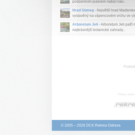
podzemním jezerem nabízí náv...
Hrad Sümeg
- Největší hrad Maďarsk
vystavěný na vápencovém vrchu ve výš
Arboretum Jeli
- Arboretum Jeli patří
nejkrásnější botanické zahrady...
Podmí
Pobyty realiz
© 2005 – 2026 DCK Rekrea Ostrava