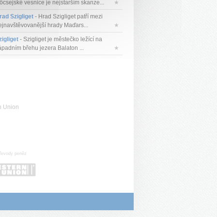
öcsejské vesnice je nejstarším skanze...
★
rad Szigliget
- Hrad Szigliget patří mezi
ejnavštěvovanější hrady Maďars...
★
zigliget
- Szigliget je městečko ležící na
ápadním břehu jezera Balaton ...
★
n Union
řevody peněz