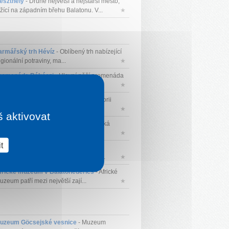
eszthely
- Druhé největší a nejstarší město,
ežící na západním břehu Balatonu. V...
★
armářský trh Hévíz
- Oblíbený trh nabízející
gionální potraviny, ma...
★
romenáda Rákóczi
- Hlavní pěší promenáda
ná kaváren, restaurací a obc...
★
uzeum Hévíz
- Muzeum mapující historii
zeňství a vývoj města Hévíz....
★
š aktivovat
estetics Fürdőház
- Historická lázeňská
dova propojující elegantní ar...
★
t
a Montanara Pizzeria & Restaurant
-
blíbená italská restaurace v centru H...
★
frické muzeum v Balatonederics
- Africké
uzeum patří mezi největší zají...
★
uzeum Göcsejské vesnice
- Muzeum