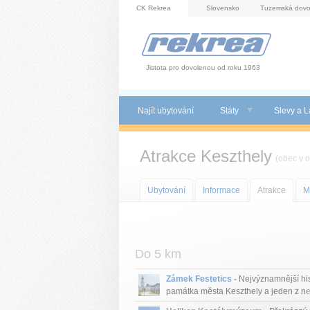
Panel pro správu cookies
CK Rekrea
Slovensko
Tuzemská dovo
Jistota pro dovolenou od roku 1963
Najít ubytování
Státy
Slevy a L
Atrakce Keszthely
(obec v o
Ubytování
Informace
Atrakce
M
Do 5 km
Zámek Festetics
- Nejvýznamnější his
památka města Keszthely a jeden z nej