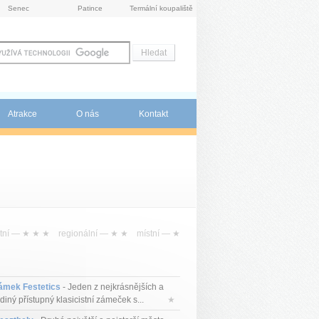
Senec
Patince
Termální koupaliště
Atrakce
O nás
Kontakt
tní —
★ ★ ★
regionální —
★ ★
místní —
★
ámek Festetics
- Jeden z nejkrásnějších a
diný přístupný klasicistní zámeček s...
★