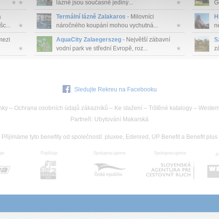
★ ★
lázně jsou současně jediný...
★
G
a
Termální lázně Zalakaros
- Milovníci
H
c...
★
náročného koupání mohou vychutná...
★
n
 mezi
AquaCity Zalaegerszeg
- Největší zábavní
S
★
vodní park ve střední Evropě, roz...
★
z
Sledujte Rekreu na Facebooku
nky
–
Ochrana osobních údajů zákazníků
–
Ke stažení
–
Tištěné katalogy
–
Wester
Partneři
:
Ubytování Makarská
Přijímáme tyto benefity od společností
:
pluxee, Edenred, UP Benefit a Benefit plus
uje
Spolupracujeme
Pojišťuje
Spolupracujeme
P