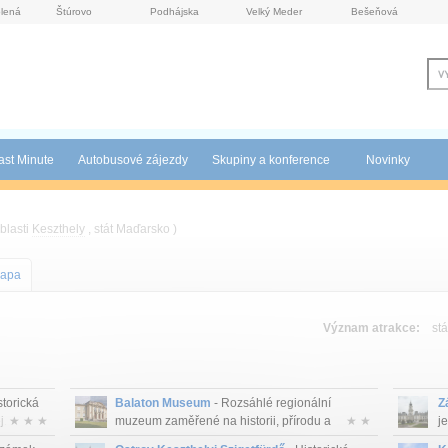
lená
Štúrovo
Podhájska
Velký Meder
Bešeňová
ast Minute
Autobusové zájezdy
Skupiny a konference
Novinky
blasti
Keszthely
, stát Maďarsko )
apa
Význam atrakce:
stá
torická
Balaton Museum
- Rozsáhlé regionální
Z
...
★ ★ ★
muzeum zaměřené na historii, přírodu a
★ ★
je
kultur...