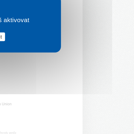
š aktivovat
t
n Union
řevody peněz