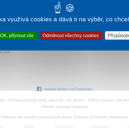
ka využívá cookies a dává ti na výběr, co chce
000 Kč
OK, přijmout vše
Odmítnout všechny cookies
Přizpůsobi
 ze
la svůj
Sledujte Rekreu na Facebooku
nky
–
Ochrana osobních údajů zákazníků
–
Ke stažení
–
Tištěné katalogy
–
Wester
Partneři
:
Ubytování Makarská
Přijímáme tyto benefity od společností
:
pluxee, Edenred, UP Benefit a Benefit plus
uje
Spolupracujeme
Pojišťuje
Spolupracujeme
P