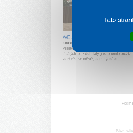
Tato strán
1 noc od
1 
WELLNESS HOTEL CENTRÁL
Klatovy
Přijďte vychutnat rodinnou atmosféru hotelu
třicátých let, z dob, kdy gastronomie prožíva
zlatý věk, ve městě, které dýchá at...
Podmí
Pobyty realiz