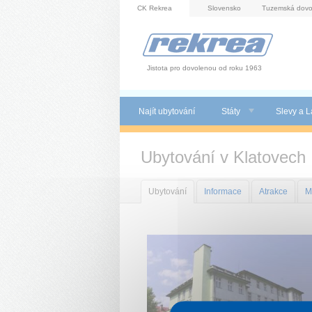
Panel pro správu cookies
CK Rekrea
Slovensko
Tuzemská dovo
Jistota pro dovolenou od roku 1963
Najít ubytování
Státy
Slevy a L
Ubytování v Klatovech
Ubytování
Informace
Atrakce
M