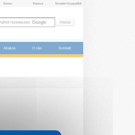
Senec
Patince
Termální koupaliště
Atrakce
O nás
Kontakt