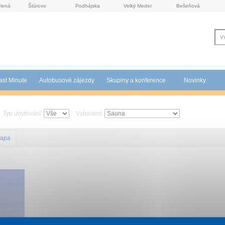
lená
Štúrovo
Podhájska
Velký Meder
Bešeňová
ast Minute
Autobusové zájezdy
Skupiny a konference
Novinky
Typ ubytování:
Vybavení:
apa