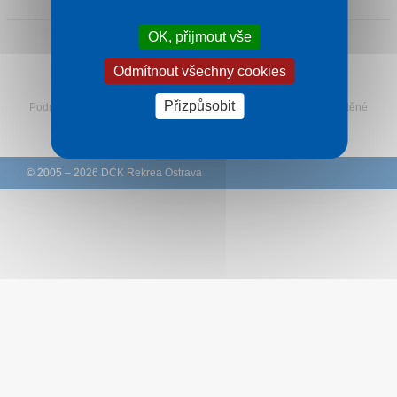
Kontakt
OK, přijmout vše
Odmítnout všechny cookies
Sledujte Rekreu na Facebooku
Přizpůsobit
Podmínky
–
Ochrana osobních údajů zákazníků
–
Ke stažení
–
Tištěné
katalogy
–
Western Union
© 2005 – 2026 DCK Rekrea Ostrava