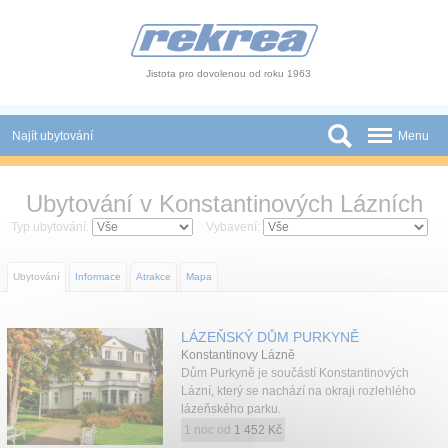
Panel pro správu cookies
Jistota pro dovolenou od roku 1963
Najít ubytování
Menu
Státy
Ubytování v Konstantinových Lázních
Slevy a Last Minute
Typ ubytování:
Vybavení:
Autobusové zájezdy
Ubytování
Informace
Atrakce
Mapa
Skupiny a konference
LÁZEŇSKÝ DŮM PURKYNĚ
Novinky
Konstantinovy Lázně
Dům Purkyně je součástí Konstantinových
Atrakce
Lázní, který se nachází na okraji rozlehlého
lázeňského parku.
O nás
1 noc od
1 452 Kč