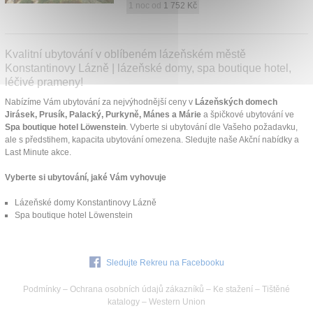
1 noc od
1 752 Kč
Kvalitní ubytování v oblíbeném lázeňském městě
Konstantinovy Lázně | lázeňské domy, spa boutique hotel,
léčivé prameny!
Nabízíme Vám ubytování za nejvýhodnější ceny v
Lázeňských domech
Jirásek, Prusík, Palacký, Purkyně, Mánes a Márie
a špičkové ubytování ve
Spa boutique hotel Löwenstein
. Vyberte si ubytování dle Vašeho požadavku,
ale s předstihem, kapacita ubytování omezena. Sledujte naše Akční nabídky a
Last Minute akce.
Vyberte si ubytování, jaké Vám vyhovuje
Lázeňské domy Konstantinovy Lázně
Spa boutique hotel Löwenstein
Sledujte Rekreu na Facebooku
Podmínky
–
Ochrana osobních údajů zákazníků
–
Ke stažení
–
Tištěné
katalogy
–
Western Union