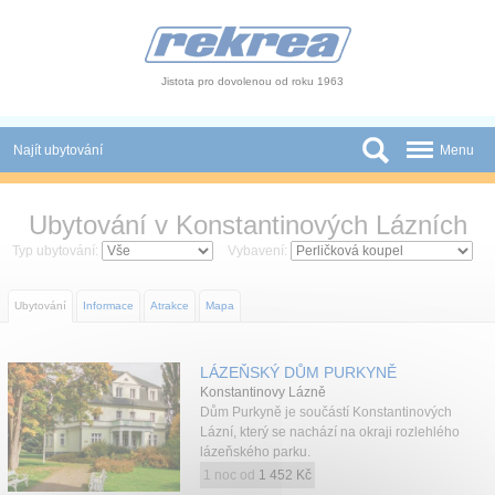
Panel pro správu cookies
Jistota pro dovolenou od roku 1963
Najít ubytování
Menu
Státy
Ubytování v Konstantinových Lázních
Slevy a Last Minute
Typ ubytování:
Vybavení:
Autobusové zájezdy
Ubytování
Informace
Atrakce
Mapa
Skupiny a konference
LÁZEŇSKÝ DŮM PURKYNĚ
Novinky
Konstantinovy Lázně
Dům Purkyně je součástí Konstantinových
Atrakce
Lázní, který se nachází na okraji rozlehlého
lázeňského parku.
O nás
1 noc od
1 452 Kč