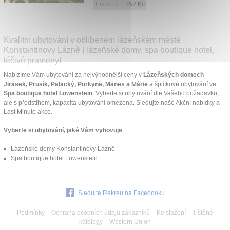
1 noc od
1 752 Kč
Kvalitní ubytování v oblíbeném lázeňském městě
Konstantinovy Lázně | lázeňské domy, spa boutique hotel,
léčivé prameny!
Nabízíme Vám ubytování za nejvýhodnější ceny v
Lázeňských domech
Jirásek, Prusík, Palacký, Purkyně, Mánes a Márie
a špičkové ubytování ve
Spa boutique hotel Löwenstein
. Vyberte si ubytování dle Vašeho požadavku,
ale s předstihem, kapacita ubytování omezena. Sledujte naše Akční nabídky a
Last Minute akce.
Vyberte si ubytování, jaké Vám vyhovuje
Lázeňské domy Konstantinovy Lázně
Spa boutique hotel Löwenstein
Sledujte Rekreu na Facebooku
Podmínky
–
Ochrana osobních údajů zákazníků
–
Ke stažení
–
Tištěné
katalogy
–
Western Union