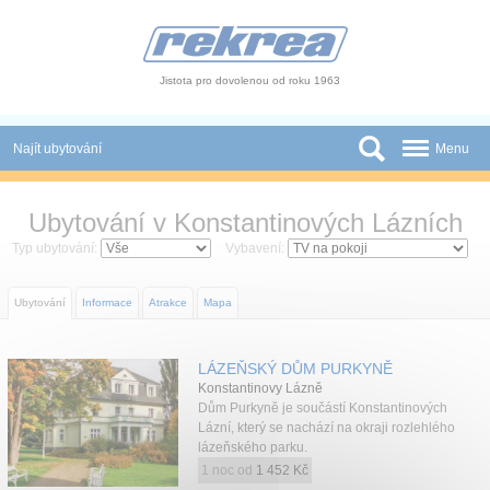
Panel pro správu cookies
Jistota pro dovolenou od roku 1963
Najít ubytování
Menu
Státy
Ubytování v Konstantinových Lázních
Slevy a Last Minute
Typ ubytování:
Vybavení:
Autobusové zájezdy
Ubytování
Informace
Atrakce
Mapa
Skupiny a konference
LÁZEŇSKÝ DŮM PURKYNĚ
Novinky
Konstantinovy Lázně
Dům Purkyně je součástí Konstantinových
Atrakce
Lázní, který se nachází na okraji rozlehlého
lázeňského parku.
O nás
1 noc od
1 452 Kč