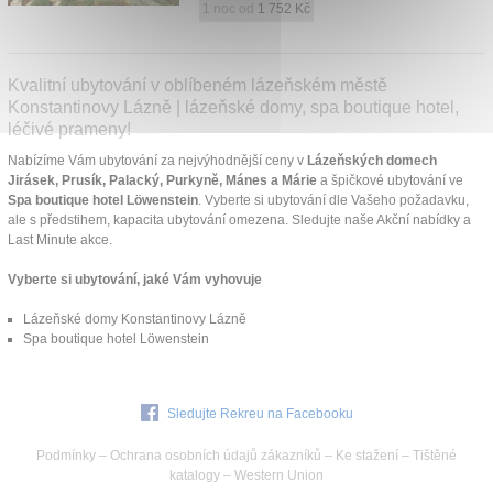
1 noc od
1 752 Kč
Kvalitní ubytování v oblíbeném lázeňském městě
Konstantinovy Lázně | lázeňské domy, spa boutique hotel,
léčivé prameny!
Nabízíme Vám ubytování za nejvýhodnější ceny v
Lázeňských domech
Jirásek, Prusík, Palacký, Purkyně, Mánes a Márie
a špičkové ubytování ve
Spa boutique hotel Löwenstein
. Vyberte si ubytování dle Vašeho požadavku,
ale s předstihem, kapacita ubytování omezena. Sledujte naše Akční nabídky a
Last Minute akce.
Vyberte si ubytování, jaké Vám vyhovuje
Lázeňské domy Konstantinovy Lázně
Spa boutique hotel Löwenstein
Sledujte Rekreu na Facebooku
Podmínky
–
Ochrana osobních údajů zákazníků
–
Ke stažení
–
Tištěné
katalogy
–
Western Union