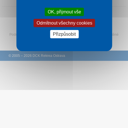
Kontakt
OK, přijmout vše
Odmítnout všechny cookies
Sledujte Rekreu na Facebooku
Přizpůsobit
Podmínky
–
Ochrana osobních údajů zákazníků
–
Ke stažení
–
Tištěné
katalogy
–
Western Union
© 2005 – 2026 DCK Rekrea Ostrava