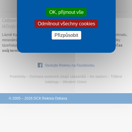
1 noc od
1 410 Kč
Kontakt
OK, přijmout vše
Odborná lázeňská péče s využitím místních přírodních
Odmítnout všechny cookies
léčivých zdrojů
Přizpůsobit
Lázně Kynžvart vděčí za svůj vznik třem darům přírody: blahodárnému klimatu,
minerálním pramenům a ložiskům slatiny v okolí. Vyberte si z naší nabídky
lázeňských domů a prožijte zde relax zdraví prospěšný.
Rezervujte si včas
svůj termín, kapacity jsou omezené.
Sledujte Rekreu na Facebooku
Podmínky
–
Ochrana osobních údajů zákazníků
–
Ke stažení
–
Tištěné
katalogy
–
Western Union
© 2005 – 2026 DCK Rekrea Ostrava