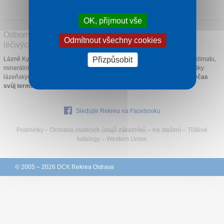
1 noc od
1 410 Kč
Kontakt
OK, přijmout vše
Odborná lázeňská péče s využitím místních přírodních
Odmítnout všechny cookies
léčivých zdrojů
Přizpůsobit
Lázně Kynžvart vděčí za svůj vznik třem darům přírody: blahodárnému klimatu,
minerálním pramenům a ložiskům slatiny v okolí. Vyberte si z naší nabídky
lázeňských domů a prožijte zde relax zdraví prospěšný.
Rezervujte si včas
svůj termín, kapacity jsou omezené.
Sledujte Rekreu na Facebooku
Podmínky
–
Ochrana osobních údajů zákazníků
–
Ke stažení
–
Tištěné
katalogy
–
Western Union
© 2005 – 2026 DCK Rekrea Ostrava