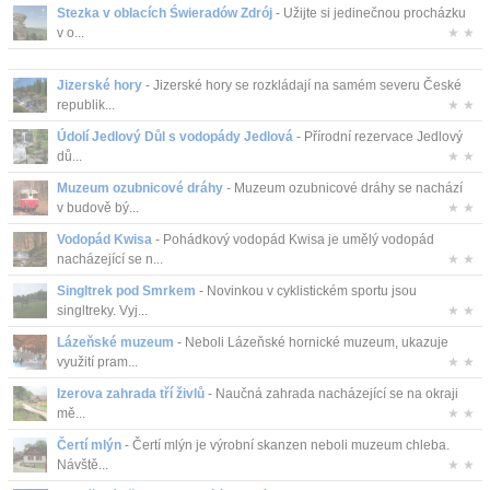
Stezka v oblacích Świeradów Zdrój
- Užijte si jedinečnou procházku
v o...
★ ★
Jizerské hory
- Jizerské hory se rozkládají na samém severu České
republik...
★ ★
Údolí Jedlový Důl s vodopády Jedlová
- Přírodní rezervace Jedlový
dů...
★ ★
Muzeum ozubnicové dráhy
- Muzeum ozubnicové dráhy se nachází
v budově bý...
★ ★
Vodopád Kwisa
- Pohádkový vodopád Kwisa je umělý vodopád
nacházející se n...
★ ★
Singltrek pod Smrkem
- Novinkou v cyklistickém sportu jsou
singltreky. Vyj...
★ ★
Lázeňské muzeum
- Neboli Lázeňské hornické muzeum, ukazuje
využití pram...
★ ★
Izerova zahrada tří živlů
- Naučná zahrada nacházející se na okraji
mě...
★ ★
Čertí mlýn
- Čertí mlýn je výrobní skanzen neboli muzeum chleba.
Návště...
★ ★