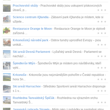
Prachovské skály
- Prachovské skály jsou uskupení pískovcových
útvarů, p...
★ ★ ★
Science centrum iQlandia
- Zábavní park iQlandia je místem, kde si
užijete...
★ ★ ★
Restaurace Orange le Moon
- Restaurace Orange le Moon je stylově
zařízená ...
★ ★ ★
Krkonošský národní park
- Ostrov tundry uprostřed Evropy – jsou
unikát...
★ ★ ★
Ski areál Desná Parlament
- Lyžařský areál Desná - Parlament se
nachází ...
★ ★ ★
Špindlerův Mlýn
- Špindlerův Mlýn je místem pro návštěvníky, kteří
vyhl...
★ ★ ★
Krkonoše
- Krkonoše jsou nejznámějším pohořím v České republice -
hora Sn...
★ ★ ★
Ski areál Harrachov
- Středisko Sportovní areál Harrachov disponuje
s 1 v...
★ ★ ★
Rozhledna Tanvaldský Špičák
- Rozhledna na výrazném vrchu
Tanvaldský Š...
★ ★ ★
Japonská zahrada Siruwia
- Místo jako z pohádky je naplněné silou