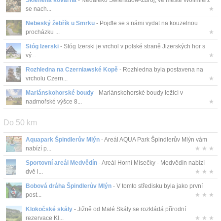
Skleněná kovárna
- Nedaleko Świeradów-Zdrój, ve městě Wolimierz
se nach...
★
Nebeský žebřík u Smrku
- Pojďte se s námi vydat na kouzelnou
procházku ...
★
Stóg Izerski
- Stóg Izerski je vrchol v polské straně Jizerských hor s
vý...
★
Rozhledna na Czerniawské Kopě
- Rozhledna byla postavena na
vrcholu Czern...
★
Mariánskohorské boudy
- Mariánskohorské boudy ležící v
nadmořské výšce 8...
★
Do 50 km
Aquapark Špindlerův Mlýn
- Areál AQUA Park Špindlerův Mlýn vám
nabízí p...
★ ★ ★
Sportovní areál Medvědín
- Areál Horní Mísečky - Medvědín nabízí
dvě l...
★ ★ ★
Bobová dráha Špindlerův Mlýn
- V tomto středisku byla jako první
post...
★ ★ ★
Klokočské skály
- Jižně od Malé Skály se rozkládá přírodní
rezervace Kl...
★ ★ ★