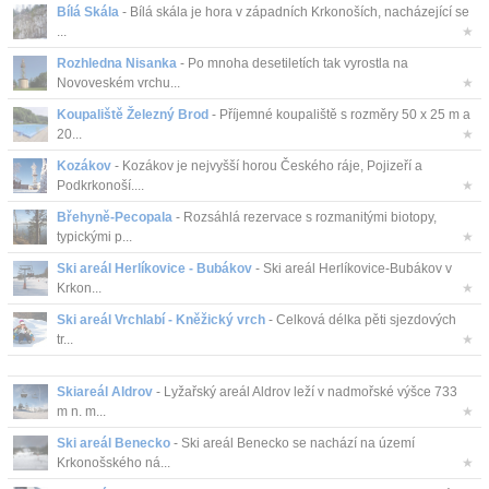
Bílá Skála
- Bílá skála je hora v západních Krkonoších, nacházející se
...
★
Rozhledna Nisanka
- Po mnoha desetiletích tak vyrostla na
Novoveském vrchu...
★
Koupaliště Železný Brod
- Příjemné koupaliště s rozměry 50 x 25 m a
20...
★
Kozákov
- Kozákov je nejvyšší horou Českého ráje, Pojizeří a
Podkrkonoší....
★
Břehyně-Pecopala
- Rozsáhlá rezervace s rozmanitými biotopy,
typickými p...
★
Ski areál Herlíkovice - Bubákov
- Ski areál Herlíkovice-Bubákov v
Krkon...
★
Ski areál Vrchlabí - Kněžický vrch
- Celková délka pěti sjezdových
tr...
★
Skiareál Aldrov
- Lyžařský areál Aldrov leží v nadmořské výšce 733
m n. m...
★
Ski areál Benecko
- Ski areál Benecko se nachází na území
Krkonošského ná...
★