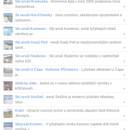
Ski areál Hromovka
- Hromovce byla v roce 2005 postavena nová
4sedačková ...
★
Sk iareál Horní Domky
- Svou rozlohou, ukázkovými sjezdovkami a
vybaveno...
★
Ski areál Kamenec
- Ski areál Kamenec, areál lyžařských vleků
otevřený pr...
★
Ski areál Svatý Petr
- Areál Svatý Petr je nejvýznamnějším centrem
sport...
★
Ski areál Studenov
- Ski areál Studenov se rozkládá v nadmořské
výšce 620...
★
Ski areál U Čápa - Kořenov Příchovice
- Lyžařské středisko U Čápa
je...
★
Sklárna Julia
- Jedná se o malou sklárnu vyrábějící výrobky z
křišťálovéh...
★
Ski areál Strážné
- areál Strážné je moderní lyžařské středisko,
situo...
★
Kotel
- Výrazný svorový vrchol a dominanta západní části Krkonoš.
Jihových...
★
Skiareál Kozinec
- V lyžařském centru Kozinec najdete dvě mírně
obtížné s...
★