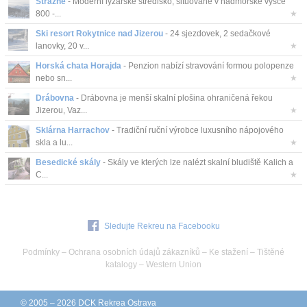
Strážné
- Moderní lyžařské středisko, situované v nadmořské výšce
800 -...
★
Ski resort Rokytnice nad Jizerou
- 24 sjezdovek, 2 sedačkové
lanovky, 20 v...
★
Horská chata Horajda
- Penzion nabízí stravování formou polopenze
nebo sn...
★
Drábovna
- Drábovna je menší skalní plošina ohraničená řekou
Jizerou, Vaz...
★
Sklárna Harrachov
- Tradiční ruční výrobce luxusního nápojového
skla a lu...
★
Besedické skály
- Skály ve kterých lze nalézt skalní bludiště Kalich a
C...
★
Sledujte Rekreu na Facebooku
Podmínky
–
Ochrana osobních údajů zákazníků
–
Ke stažení
–
Tištěné
katalogy
–
Western Union
© 2005 – 2026 DCK Rekrea Ostrava