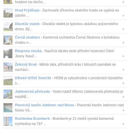
hradem na obcho...
★
Hrad Frýdštejn
- Zachovalá zřícenina skalního hradu se vypíná na
údolím ...
★
Dlaskův statek
- Dlaskův statek je typickou ukázkou pojizerského
domu. Bý...
★
Černá studnice
- Kamenná rozhledna Černá Studnice s turistickou
chatou n...
★
Riegrova stezka
- Naučná stezka vede přírodní rezervací Údolí
Jizery. Nauč...
★
Železný Brod
- Město skla, přírodních krás i lidových památek se
nachází...
★
Dětské hřiště Smeťák
- Hřiště je vybudováno v prostorách bývalého
s...
★
Jablonecká přehrada
- Vodní nádrž Mšeno (Jablonecká přehrada) je
největš...
★
Plavecký bazén Jablonec nad Nisou
- Plavecký bazén Jablonec nad
Nisou Vá...
★
Rozhledna Bramberk
- Bramberk je 21 metrů vysoká kamenná
rozhledna na 787 ...
★