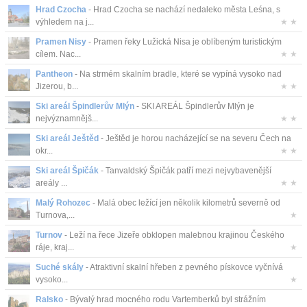
Hrad Czocha
- Hrad Czocha se nachází nedaleko města Leśna, s
výhledem na j...
★ ★
Pramen Nisy
- Pramen řeky Lužická Nisa je oblíbeným turistickým
cílem. Nac...
★ ★
Pantheon
- Na strmém skalním bradle, které se vypíná vysoko nad
Jizerou, b...
★ ★
Ski areál Špindlerův Mlýn
- SKI AREÁL Špindlerův Mlýn je
nejvýznamnějš...
★ ★
Ski areál Ještěd
- Ještěd je horou nacházející se na severu Čech na
okr...
★ ★
Ski areál Špičák
- Tanvaldský Špičák patří mezi nejvybavenější
areály ...
★ ★
Malý Rohozec
- Malá obec ležící jen několik kilometrů severně od
Turnova,...
★
Turnov
- Leží na řece Jizeře obklopen malebnou krajinou Českého
ráje, kraj...
★
Suché skály
- Atraktivní skalní hřeben z pevného pískovce vyčnívá
vysoko...
★
Ralsko
- Bývalý hrad mocného rodu Vartemberků byl strážním