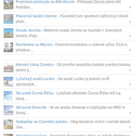
Protržená přehrada na Bílé Desné
- Přehrada Desná (dnes též
Protržen...
★
Plavecký bazén Liberec
- Původně ryze sportovní zařízení je cíleně
přetv...
★
Osada Jizerka
- Malebná osada Jizerka se nachází v Jizerských
horách. Popr...
★
Rozhledna na Młynici
- Ocelová konstrukce o celkové výšce 33,8 m,
předána ...
★
Horská chata Zvonice
- Od prvního okamžiku budete unešeni krásou
okolní p...
★
Lyžařský areál Lucifer
- Ski areál Lucifer je jedním ze tří
sjezdových...
★
Ski areál Černá Říčka
- Lyžařské středisko Černá Říčka leží na
okraj...
★
Ski areál Severák
- Ve ski areálu Severák si zalyžujete na 4900 m
široký...
★
Vodopády na Czarném potoku
- Stóg Izerski je vrchol v polské straně
Jize...
★