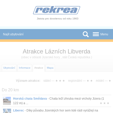
Panel pro správu cookies
Jistota pro dovolenou od roku 1963
Najít ubytování
Menu
Státy
Atrakce Lázních Libverda
Slevy a Last Minute
(obec v oblasti
Jizerské hory
, stát Česká republika )
Autobusové zájezdy
Ubytování
Informace
Atrakce
Mapa
Skupiny a konference
Význam atrakce:
státní —
★ ★ ★
regionální —
★ ★
místní —
★
Novinky
Do 20 km
Atrakce
Horská chata Smědava
- Chata leží zhruba mezi vrcholy Jizera (1
122 m) a ...
★ ★ ★
O nás
Liberec
- Díky půvabu Jizerských hor sem lidé rádi vyrážejí na