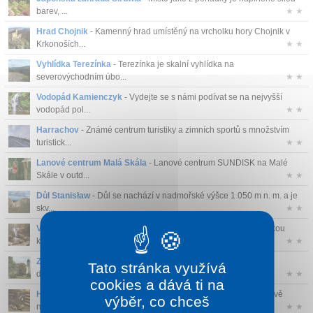
barev, ...
★ ★
Hrad Chojnik
- Kamenný hrad umístěný na vrcholku hory Chojnik v
Krkonoších...
★ ★
Vyhlídka Terezínka
- Terezínka je skalní vyhlídka na
severovýchodním úbo...
★ ★
Vodopád Kamienczyk
- Vydejte se s námi podívat se na nejvyšší
vodopád pol...
★ ★
Harrachov
- Známé centrum turistiky a zimních sportů s množstvím
turistick...
★ ★
Lanové centrum Malá Skála
- Lanové centrum SUNDISK na Malé
Skále v outd...
★ ★
Důl Stanisław
- Důl se nachází v nadmořské výšce 1 050 m n. m. a je
skv...
★ ★
Vodopád Szklarki
- 13 metrů vysoký vodopád Szklarki má širokou
kaskádu, k...
★ ★
Zámek Hrubý Rohozec
- Zámek Hrubý Rohozec patří mezi
Tato stránka využívá
dominanty a nejstar...
★ ★
cookies a dává ti na
Hornické muzeum Harrachov
- Hornické muzeum v Harrachově
výběr, co chceš
nabízí jedinečno...
★ ★