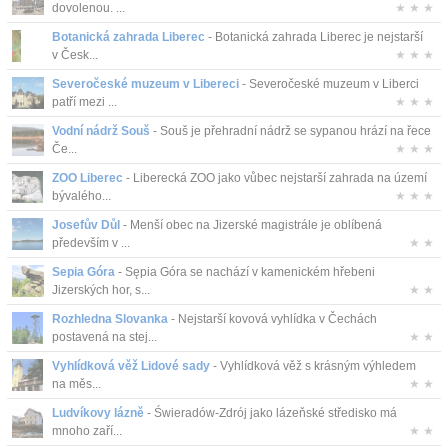
dovolenou. ...
★ ★ ★
Kontakt
Botanická zahrada Liberec
- Botanická zahrada Liberec je nejstarší
v Česk...
★ ★ ★
Severočeské muzeum v Libereci
- Severočeské muzeum v Liberci
patří mezi ...
★ ★ ★
Vodní nádrž Souš
- Souš je přehradní nádrž se sypanou hrází na řece
Če...
★ ★ ★
ZOO Liberec
- Liberecká ZOO jako vůbec nejstarší zahrada na území
bývalého...
★ ★ ★
Josefův Důl
- Menší obec na Jizerské magistrále je oblíbená
především v ...
★ ★
Sepia Góra
- Sępia Góra se nachází v kamenickém hřebeni
Jizerských hor, s...
★ ★
Rozhledna Slovanka
- Nejstarší kovová vyhlídka v Čechách
postavená na stej...
★ ★
Vyhlídková věž Lidové sady
- Vyhlídková věž s krásným výhledem
na měs...
★ ★
Ludvíkovy lázně
- Świeradów-Zdrój jako lázeňské středisko má
mnoho zaří...
★ ★