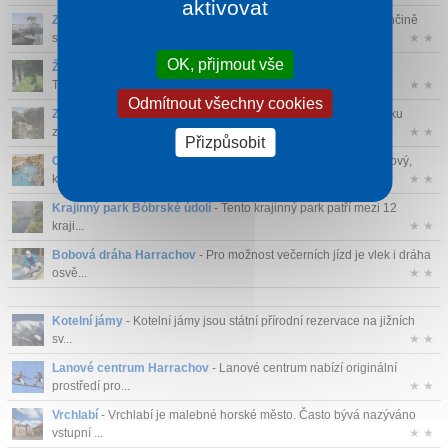
aktivovat
Zdenčina skála
- Krásná a turisticky zajímavá vyhlídka na Zdenčině
skále...
★ ★
OK, přijmout vše
Židovský hřbitov Turnov
- Židovský hřbitov v Sobotecké ulici v
Turnově...
★ ★
Odmítnout všechny cookies
Zřícenina hradu Rotštejn
- Rotštejn je zřícenina skalního hrádku
založe...
★ ★
Přizpůsobit
Centrum Babylon Liberec
- Centrum Babylon Liberec je hotelový,
kongresový,...
★ ★
Krajinný park Bóbrské údolí
- Tento krajinný park patří mezi 12
kraji...
★ ★
Bobová dráha Harrachov
- Pro možnost večerních jízd je vlek i dráha
osvě...
★ ★
Kotelní jámy
- Kotelní jámy jsou státní přírodní rezervace na jižních
sv...
★ ★
Lanové centrum Harrachov
- Lanové centrum nabízí originální
prostředí pro...
★ ★
Vrchlabí
- Vrchlabí je malebné horské město. Často bývá nazýváno
vstupní ...
★ ★