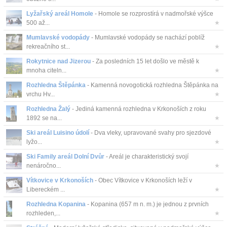
Lyžařský areál Homole
- Homole se rozprostírá v nadmořské výšce
500 až...
★
Mumlavské vodopády
- Mumlavské vodopády se nachází poblíž
rekreačního st...
★
Rokytnice nad Jizerou
- Za posledních 15 let došlo ve městě k
mnoha citeln...
★
Rozhledna Štěpánka
- Kamenná novogotická rozhledna Štěpánka na
vrchu Hv...
★
Rozhledna Žalý
- Jediná kamenná rozhledna v Krkonoších z roku
1892 se na...
★
Ski areál Luisino údolí
- Dva vleky, upravované svahy pro sjezdové
lyžo...
★
Ski Family areál Dolní Dvůr
- Areál je charakteristický svojí
nenáročno...
★
Vítkovice v Krkonoších
- Obec Vítkovice v Krkonoších leží v
Libereckém ...
★
Rozhledna Kopanina
- Kopanina (657 m n. m.) je jednou z prvních
rozhleden,...
★