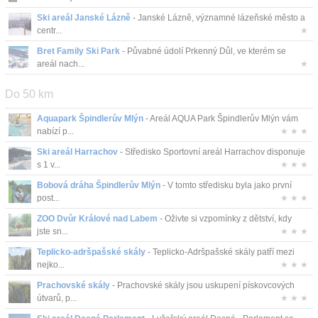
Ski areál Janské Lázně
- Janské Lázně, významné lázeňské město a
centr...
★
Bret Family Ski Park
- Půvabné údolí Prkenný Důl, ve kterém se
areál nach...
★
Do 50 km
Aquapark Špindlerův Mlýn
- Areál AQUA Park Špindlerův Mlýn vám
nabízí p...
★ ★ ★
Ski areál Harrachov
- Středisko Sportovní areál Harrachov disponuje
s 1 v...
★ ★ ★
Bobová dráha Špindlerův Mlýn
- V tomto středisku byla jako první
post...
★ ★ ★
ZOO Dvůr Králové nad Labem
- Oživte si vzpomínky z dětství, kdy
jste sn...
★ ★ ★
Teplicko-adršpašské skály
- Teplicko-Adršpašské skály patří mezi
nejko...
★ ★ ★
Prachovské skály
- Prachovské skály jsou uskupení pískovcových
útvarů, p...
★ ★ ★