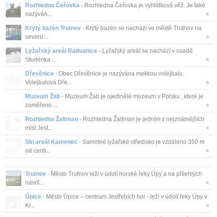
Rozhledna Čeřovka
- Rozhledna Čeřovka je vyhlídková věž. Je také
nazýván...
★
Krytý bazén Trutnov
- Krytý bazén se nachází ve městě Trutnov na
severu...
★
Lyžařský areál Radvanice
- Lyžařský areál se nachází v osadě
Studénka ...
★
Dřevěnice
- Obec Dřevěnice je nazývána mekkou volejbalu.
Volejbalová Dře...
★
Muzeum Žab
- Muzeum Žab je ojedinělé muzeum v Polsku , které je
zaměřeno ...
★
Rozhledna Žaltman
- Rozhledna Žaltman je jedním z nejznámějších
míst Jest...
★
Ski areál Kamenec
- Samotné lyžařské středisko je vzdáleno 350 m
od centr...
★
Trutnov
- Město Trutnov leží v údolí horské řeky Úpy a na přilehlých
návrš...
★
Úpice
- Město Úpice – centrum Jestřebích hor - leží v údolí řeky Úpy v
Kr...
★