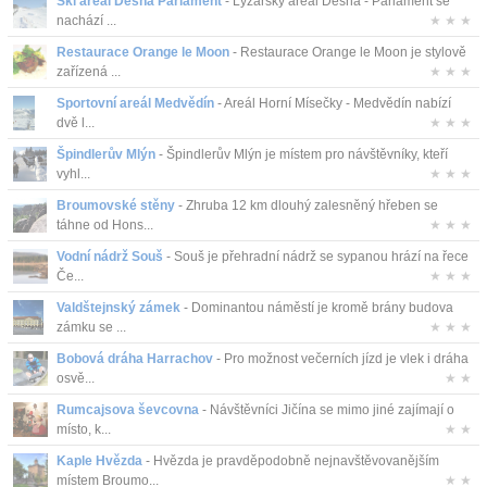
Ski areál Desná Parlament
- Lyžařský areál Desná - Parlament se
nachází ...
★ ★ ★
Restaurace Orange le Moon
- Restaurace Orange le Moon je stylově
zařízená ...
★ ★ ★
Sportovní areál Medvědín
- Areál Horní Mísečky - Medvědín nabízí
dvě l...
★ ★ ★
Špindlerův Mlýn
- Špindlerův Mlýn je místem pro návštěvníky, kteří
vyhl...
★ ★ ★
Broumovské stěny
- Zhruba 12 km dlouhý zalesněný hřeben se
táhne od Hons...
★ ★ ★
Vodní nádrž Souš
- Souš je přehradní nádrž se sypanou hrází na řece
Če...
★ ★ ★
Valdštejnský zámek
- Dominantou náměstí je kromě brány budova
zámku se ...
★ ★ ★
Bobová dráha Harrachov
- Pro možnost večerních jízd je vlek i dráha
osvě...
★ ★
Rumcajsova ševcovna
- Návštěvníci Jičína se mimo jiné zajímají o
místo, k...
★ ★
Kaple Hvězda
- Hvězda je pravděpodobně nejnavštěvovanějším
místem Broumo...
★ ★