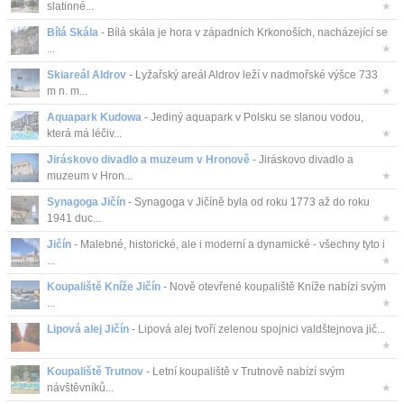
slatinné...
★
Bílá Skála
- Bílá skála je hora v západních Krkonoších, nacházející se
...
★
Skiareál Aldrov
- Lyžařský areál Aldrov leží v nadmořské výšce 733
m n. m...
★
Aquapark Kudowa
- Jediný aquapark v Polsku se slanou vodou,
která má léčiv...
★
Jiráskovo divadlo a muzeum v Hronově
- Jiráskovo divadlo a
muzeum v Hron...
★
Synagoga Jičín
- Synagoga v Jičíně byla od roku 1773 až do roku
1941 duc...
★
Jičín
- Malebné, historické, ale i moderní a dynamické - všechny tyto i
...
★
Koupaliště Kníže Jičín
- Nově otevřené koupaliště Kníže nabízí svým
...
★
Lipová alej Jičín
- Lipová alej tvoří zelenou spojnici valdštejnova jič...
★
Koupaliště Trutnov
- Letní koupaliště v Trutnově nabízí svým
návštěvníků...
★