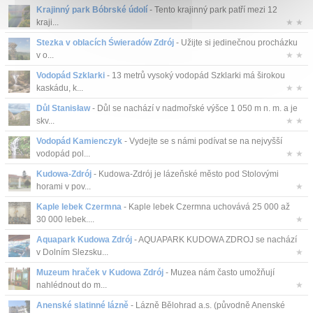
Krajinný park Bóbrské údolí
- Tento krajinný park patří mezi 12
kraji...
★ ★
Stezka v oblacích Świeradów Zdrój
- Užijte si jedinečnou procházku
v o...
★ ★
Vodopád Szklarki
- 13 metrů vysoký vodopád Szklarki má širokou
kaskádu, k...
★ ★
Důl Stanisław
- Důl se nachází v nadmořské výšce 1 050 m n. m. a je
skv...
★ ★
Vodopád Kamienczyk
- Vydejte se s námi podívat se na nejvyšší
vodopád pol...
★ ★
Kudowa-Zdrój
- Kudowa-Zdrój je lázeňské město pod Stolovými
horami v pov...
★
Kaple lebek Czermna
- Kaple lebek Czermna uchovává 25 000 až
30 000 lebek....
★
Aquapark Kudowa Zdrój
- AQUAPARK KUDOWA ZDROJ se nachází
v Dolním Slezsku...
★
Muzeum hraček v Kudowa Zdrój
- Muzea nám často umožňují
nahlédnout do m...
★
Anenské slatinné lázně
- Lázně Bělohrad a.s. (původně Anenské