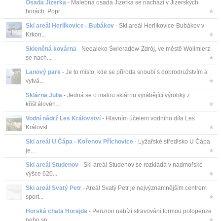
Osada Jizerka
- Malebná osada Jizerka se nachází v Jizerských
horách. Popr...
★
Ski areál Herlíkovice - Bubákov
- Ski areál Herlíkovice-Bubákov v
Krkon...
★
Skleněná kovárna
- Nedaleko Świeradów-Zdrój, ve městě Wolimierz
se nach...
★
Lanový park
- Je to místo, kde se příroda snoubí s dobrodružstvím a
vytvá...
★
Sklárna Julia
- Jedná se o malou sklárnu vyrábějící výrobky z
křišťálovéh...
★
Vodní nádrž Les Království
- Hlavním účelem vodního díla Les
Královst...
★
Ski areál U Čápa - Kořenov Příchovice
- Lyžařské středisko U Čápa
je...
★
Ski areál Studenov
- Ski areál Studenov se rozkládá v nadmořské
výšce 620...
★
Ski areál Svatý Petr
- Areál Svatý Petr je nejvýznamnějším centrem
sport...
★
Horská chata Horajda
- Penzion nabízí stravování formou polopenze
nebo sn...
★