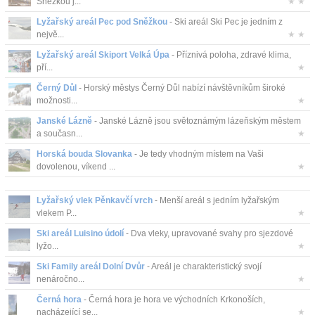
Sněžkou j...
★ ★
Lyžařský areál Pec pod Sněžkou
- Ski areál Ski Pec je jedním z
nejvě...
★ ★
Lyžařský areál Skiport Velká Úpa
- Příznivá poloha, zdravé klima,
pří...
★
Černý Důl
- Horský městys Černý Důl nabízí návštěvníkům široké
možnosti...
★
Janské Lázně
- Janské Lázně jsou světoznámým lázeňským městem
a současn...
★
Horská bouda Slovanka
- Je tedy vhodným místem na Vaši
dovolenou, víkend ...
★
Lyžařský vlek Pěnkavčí vrch
- Menší areál s jedním lyžařským
vlekem P...
★
Ski areál Luisino údolí
- Dva vleky, upravované svahy pro sjezdové
lyžo...
★
Ski Family areál Dolní Dvůr
- Areál je charakteristický svojí
nenáročno...
★
Černá hora
- Černá hora je hora ve východních Krkonoších,
nacházející se...
★