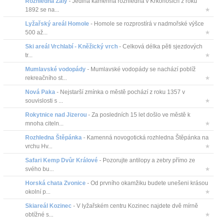
Rozhledna Žalý
- Jediná kamenná rozhledna v Krkonoších z roku
1892 se na...
★
Lyžařský areál Homole
- Homole se rozprostírá v nadmořské výšce
500 až...
★
Ski areál Vrchlabí - Kněžický vrch
- Celková délka pěti sjezdových
tr...
★
Mumlavské vodopády
- Mumlavské vodopády se nachází poblíž
rekreačního st...
★
Nová Paka
- Nejstarší zmínka o městě pochází z roku 1357 v
souvislosti s ...
★
Rokytnice nad Jizerou
- Za posledních 15 let došlo ve městě k
mnoha citeln...
★
Rozhledna Štěpánka
- Kamenná novogotická rozhledna Štěpánka na
vrchu Hv...
★
Safari Kemp Dvůr Králové
- Pozorujte antilopy a zebry přímo ze
svého bu...
★
Horská chata Zvonice
- Od prvního okamžiku budete unešeni krásou
okolní p...
★
Skiareál Kozinec
- V lyžařském centru Kozinec najdete dvě mírně
obtížné s...
★