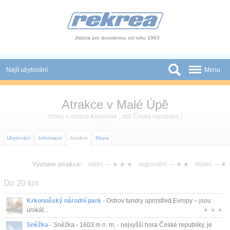
Panel pro správu cookies
Jistota pro dovolenou od roku 1963
Najít ubytování
Menu
Státy
Atrakce v Malé Úpě
Slevy a Last Minute
(obec v oblasti
Krkonoše
, stát Česká republika )
Autobusové zájezdy
Ubytování
Informace
Atrakce
Mapa
Skupiny a konference
Význam atrakce:
státní —
★ ★ ★
regionální —
★ ★
místní —
★
Novinky
Do 20 km
Atrakce
Krkonošský národní park
- Ostrov tundry uprostřed Evropy – jsou
unikát...
★ ★ ★
O nás
Sněžka
- Sněžka - 1603 m n. m. - nejvyšší hora České republiky, je