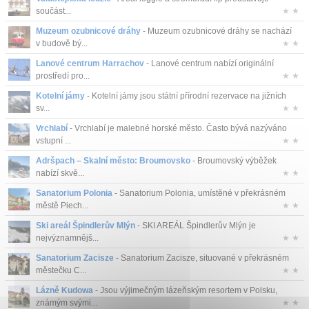
součást...
★ ★
Muzeum ozubnicové dráhy
- Muzeum ozubnicové dráhy se nachází
v budově bý...
★ ★
Lanové centrum Harrachov
- Lanové centrum nabízí originální
prostředí pro...
★ ★
Kotelní jámy
- Kotelní jámy jsou státní přírodní rezervace na jižních
sv...
★ ★
Vrchlabí
- Vrchlabí je malebné horské město. Často bývá nazýváno
vstupní ...
★ ★
Adršpach – Skalní město: Broumovsko
- Broumovský výběžek
nabízí skvě...
★ ★
Sanatorium Polonia
- Sanatorium Polonia, umístěné v překrásném
městě Piech...
★ ★
Ski areál Špindlerův Mlýn
- SKI AREÁL Špindlerův Mlýn je
nejvýznamnějš...
★ ★
Sanatorium Zacisze
- Sanatorium Zacisze, situované v překrásném
městečku C...
★ ★
Lázně Kudowa
- Jsou výjimečným lázeňským resortem v Polsku,
známým svými...
★ ★