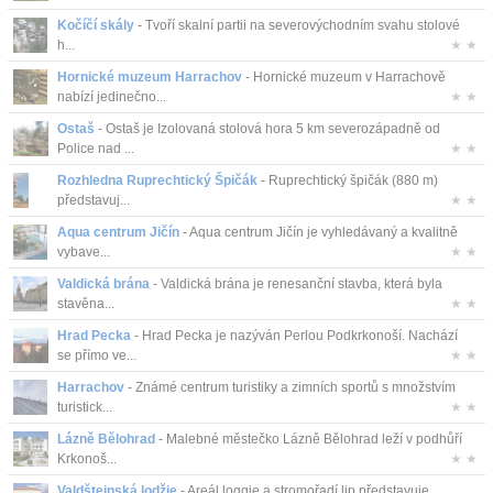
Kočíčí skály
- Tvoří skalní partii na severovýchodním svahu stolové
h...
★ ★
Hornické muzeum Harrachov
- Hornické muzeum v Harrachově
nabízí jedinečno...
★ ★
Ostaš
- Ostaš je Izolovaná stolová hora 5 km severozápadně od
Police nad ...
★ ★
Rozhledna Ruprechtický Špičák
- Ruprechtický špičák (880 m)
představuj...
★ ★
Aqua centrum Jičín
- Aqua centrum Jičín je vyhledávaný a kvalitně
vybave...
★ ★
Valdická brána
- Valdická brána je renesanční stavba, která byla
stavěna...
★ ★
Hrad Pecka
- Hrad Pecka je nazýván Perlou Podkrkonoší. Nachází
se přímo ve...
★ ★
Harrachov
- Známé centrum turistiky a zimních sportů s množstvím
turistick...
★ ★
Lázně Bělohrad
- Malebné městečko Lázně Bělohrad leží v podhůří
Krkonoš...
★ ★
Valdštejnská lodžie
- Areál loggie a stromořadí lip představuje