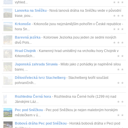
vyhled...
★ ★ ★
Kontakt
Lanovka na Sněžku
- Nová lanová dráha na Sněžku vede v původní
trase, pou...
★ ★ ★
Krkonoše
- Krkonoše jsou nejznámějším pohořím v České republice -
hora Sn...
★ ★ ★
Barevná jezírka
- Kolorowe Jeziorka jsou jeden ze sedmi nových
divů Pols...
★ ★ ★
Hrad Chojnik
- Kamenný hrad umístěný na vrcholku hory Chojnik v
Krkonoších...
★ ★
Japonská zahrada Siruwia
- Místo jako z pohádky je naplněné silou
barev, ...
★ ★
Dělostřelecká tvrz Stachelberg
- Stachelberg tvořil součást
pohraničníh...
★ ★
Rozhledna Černá hora
- Rozhledna na Černé hoře (1299 m) nad
Jánskými Láz...
★ ★
Pec pod Sněžkou
- Pec pod Sněžkou je nejen malebným horským
městečkem v ú...
★ ★
Bobová dráha Pec pod Sněžkou
- Horská bobová dráha v Peci pod