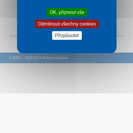
Kontakt
OK, přijmout vše
Odmítnout všechny cookies
Sledujte Rekreu na Facebooku
Přizpůsobit
Podmínky
–
Ochrana osobních údajů zákazníků
–
Ke stažení
–
Tištěné
katalogy
–
Western Union
© 2005 – 2026 DCK Rekrea Ostrava