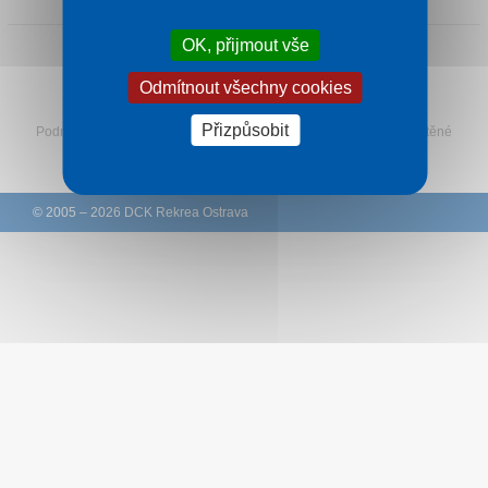
Kontakt
OK, přijmout vše
Odmítnout všechny cookies
Sledujte Rekreu na Facebooku
Přizpůsobit
Podmínky
–
Ochrana osobních údajů zákazníků
–
Ke stažení
–
Tištěné
katalogy
–
Western Union
© 2005 – 2026 DCK Rekrea Ostrava