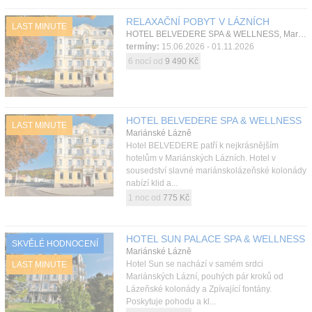
Kontakt
RELAXAČNÍ POBYT V LÁZNÍCH
LAST MINUTE
HOTEL BELVEDERE SPA & WELLNESS, Mariánské Lázně, Západní Čechy, Česká republika
termíny:
15.06.2026 - 01.11.2026
6 nocí od
9 490 Kč
HOTEL BELVEDERE SPA & WELLNESS
LAST MINUTE
Mariánské Lázně
Hotel BELVEDERE patří k nejkrásnějším
hotelům v Mariánských Lázních. Hotel v
sousedství slavné mariánskolázeňské kolonády
nabízí klid a...
1 noc od
775 Kč
HOTEL SUN PALACE SPA & WELLNESS
SKVĚLÉ HODNOCENÍ
Mariánské Lázně
Hotel Sun se nachází v samém srdci
LAST MINUTE
Mariánských Lázní, pouhých pár kroků od
Lázeňské kolonády a Zpívající fontány.
Poskytuje pohodu a kl...