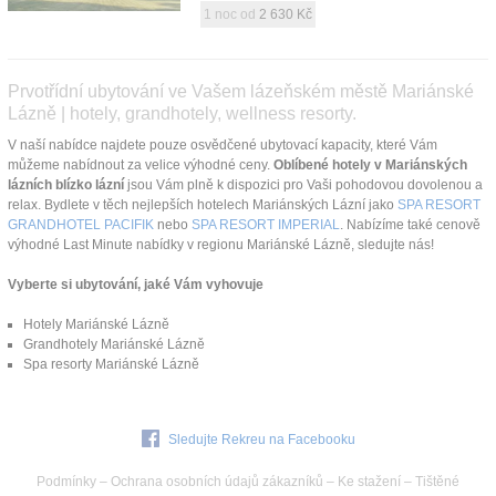
1 noc od
2 630 Kč
Prvotřídní ubytování ve Vašem lázeňském městě Mariánské
Lázně | hotely, grandhotely, wellness resorty.
V naší nabídce najdete pouze osvědčené ubytovací kapacity, které Vám
můžeme nabídnout za velice výhodné ceny.
Oblíbené hotely v Mariánských
lázních blízko lázní
jsou Vám plně k dispozici pro Vaši pohodovou dovolenou a
relax. Bydlete v těch nejlepších hotelech Mariánských Lázní jako
SPA RESORT
GRANDHOTEL PACIFIK
nebo
SPA RESORT IMPERIAL
. Nabízíme také cenově
výhodné Last Minute nabídky v regionu Mariánské Lázně, sledujte nás!
Vyberte si ubytování, jaké Vám vyhovuje
Hotely Mariánské Lázně
Grandhotely Mariánské Lázně
Spa resorty Mariánské Lázně
Sledujte Rekreu na Facebooku
Podmínky
–
Ochrana osobních údajů zákazníků
–
Ke stažení
–
Tištěné