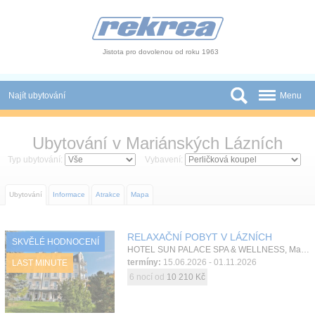
Panel pro správu cookies
Jistota pro dovolenou od roku 1963
Najít ubytování
Menu
Státy
Ubytování v Mariánských Lázních
Slevy a Last Minute
Typ ubytování:
Vybavení:
Autobusové zájezdy
Ubytování
Informace
Atrakce
Mapa
Skupiny a konference
RELAXAČNÍ POBYT V LÁZNÍCH
SKVĚLÉ HODNOCENÍ
Novinky
HOTEL SUN PALACE SPA & WELLNESS, Mariánské Lázně, Západní Čechy, Česká republika
termíny:
15.06.2026 - 01.11.2026
LAST MINUTE
Atrakce
6 nocí od
10 210 Kč
O nás