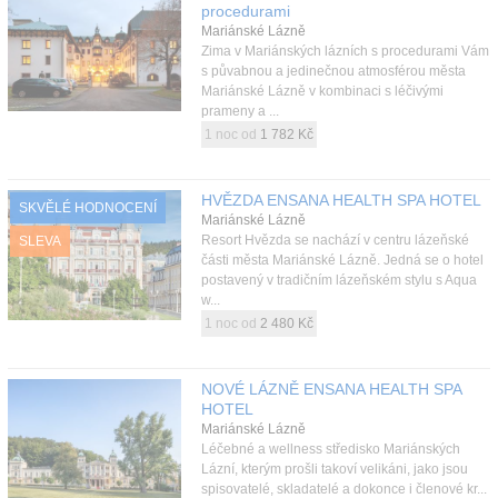
procedurami
Mariánské Lázně
Zima v Mariánských lázních s procedurami Vám
s půvabnou a jedinečnou atmosférou města
Mariánské Lázně v kombinaci s léčivými
prameny a ...
1 noc od
1 782 Kč
HVĚZDA ENSANA HEALTH SPA HOTEL
SKVĚLÉ HODNOCENÍ
Mariánské Lázně
Resort Hvězda se nachází v centru lázeňské
SLEVA
části města Mariánské Lázně. Jedná se o hotel
postavený v tradičním lázeňském stylu s Aqua
w...
1 noc od
2 480 Kč
NOVÉ LÁZNĚ ENSANA HEALTH SPA
HOTEL
Mariánské Lázně
Léčebné a wellness středisko Mariánských
Lázní, kterým prošli takoví velikáni, jako jsou
spisovatelé, skladatelé a dokonce i členové kr...