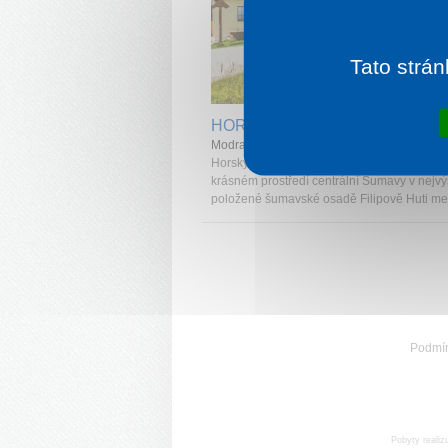
Tato strán
1 noc od
1 
HORSKÝ HOTEL HÁJENKA
Modrava
Horský hotel Hájenka je situován v mimořá
krásném prostředí centrální Šumavy v nejv
položené šumavské osadě Filipově Huti mez
Podmí
Pobyty realiz