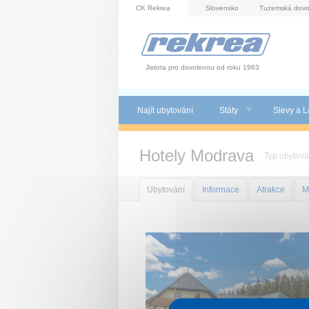
Panel pro správu cookies
CK Rekrea
Slovensko
Tuzemská dovo
Jistota pro dovolenou od roku 1963
Najít ubytování
Státy
Slevy a L
Hotely Modrava
Typ ubytová
Ubytování
Informace
Atrakce
M