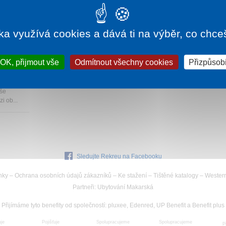
ka využívá cookies a dává ti na výběr, co chce
196 Kč
OK, přijmout vše
Odmítnout všechny cookies
Přizpůsobi
dně
ýše
i ob...
Sledujte Rekreu na Facebooku
nky
–
Ochrana osobních údajů zákazníků
–
Ke stažení
–
Tištěné katalogy
–
Wester
Partneři
:
Ubytování Makarská
Přijímáme tyto benefity od společností
:
pluxee, Edenred, UP Benefit a Benefit plus
uje
Spolupracujeme
Pojišťuje
Spolupracujeme
P