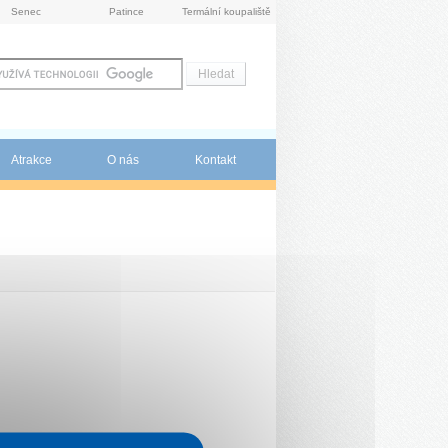
Senec
Patince
Termální koupaliště
Atrakce
O nás
Kontakt