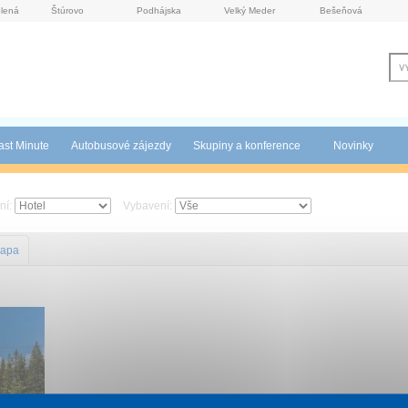
lená
Štúrovo
Podhájska
Velký Meder
Bešeňová
ast Minute
Autobusové zájezdy
Skupiny a konference
Novinky
ní:
Vybavení:
apa