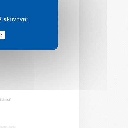
š aktivovat
t
n Union
řevody peněz