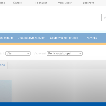
lená
Štúrovo
Podhájska
Velký Meder
Bešeňová
ast Minute
Autobusové zájezdy
Skupiny a konference
Novinky
ání:
Vybavení:
apa