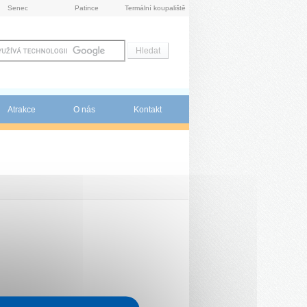
Senec
Patince
Termální koupaliště
Atrakce
O nás
Kontakt