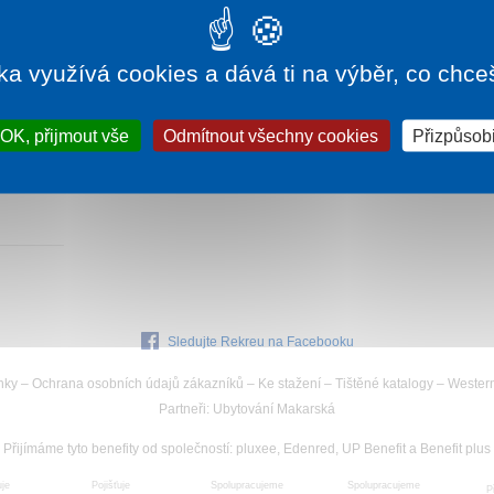
ka využívá cookies a dává ti na výběr, co chce
20 Kč
OK, přijmout vše
Odmítnout všechny cookies
Přizpůsobi
na
Sledujte Rekreu na Facebooku
nky
–
Ochrana osobních údajů zákazníků
–
Ke stažení
–
Tištěné katalogy
–
Wester
Partneři
:
Ubytování Makarská
Přijímáme tyto benefity od společností
:
pluxee, Edenred, UP Benefit a Benefit plus
uje
Spolupracujeme
Pojišťuje
Spolupracujeme
P