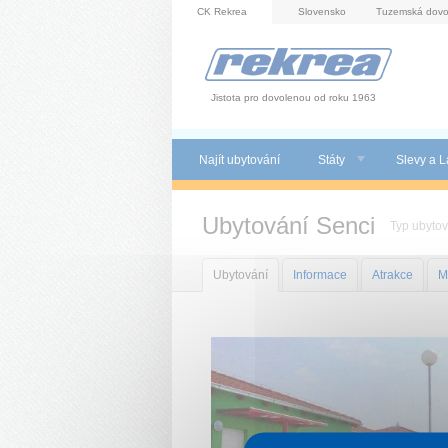
Panel pro správu cookies
CK Rekrea
Slovensko
Tuzemská dovo
Jistota pro dovolenou od roku 1963
Najít ubytování
Státy
Slevy a L
Ubytování Senci
Typ ubytov
Ubytování
Informace
Atrakce
M