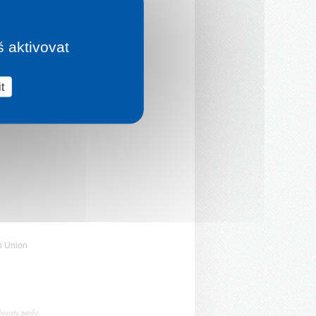
š aktivovat
t
n Union
řevody peněz