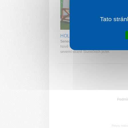
Tato strán
1 noc od
6
HOLIDAY VILLAGE
Senec
Nově budovaná prázdninová vesnička leží 
severní straně Slunečních jezer.
Podmí
Pobyty realiz