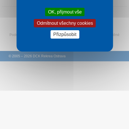
Kontakt
OK, přijmout vše
Odmítnout všechny cookies
Sledujte Rekreu na Facebooku
Přizpůsobit
Podmínky
–
Ochrana osobních údajů zákazníků
–
Ke stažení
–
Tištěné
katalogy
–
Western Union
© 2005 – 2026 DCK Rekrea Ostrava