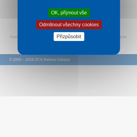
Kontakt
OK, přijmout vše
Odmítnout všechny cookies
Sledujte Rekreu na Facebooku
Přizpůsobit
Podmínky
–
Ochrana osobních údajů zákazníků
–
Ke stažení
–
Tištěné
katalogy
–
Western Union
© 2005 – 2026 DCK Rekrea Ostrava