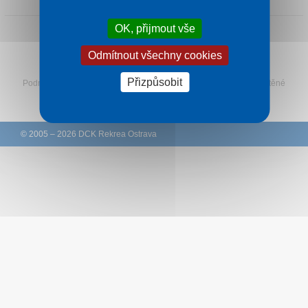
Kontakt
OK, přijmout vše
Odmítnout všechny cookies
Sledujte Rekreu na Facebooku
Přizpůsobit
Podmínky
–
Ochrana osobních údajů zákazníků
–
Ke stažení
–
Tištěné
katalogy
–
Western Union
© 2005 – 2026 DCK Rekrea Ostrava