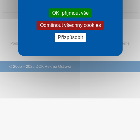
1 noc od
1 524 Kč
Kontakt
OK, přijmout vše
Odmítnout všechny cookies
Sledujte Rekreu na Facebooku
Přizpůsobit
Podmínky
–
Ochrana osobních údajů zákazníků
–
Ke stažení
–
Tištěné
katalogy
–
Western Union
© 2005 – 2026 DCK Rekrea Ostrava