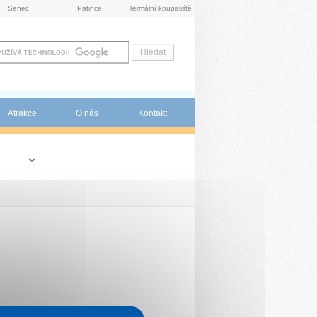
Senec
Patince
Termální koupaliště
Atrakce
O nás
Kontakt