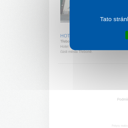
Tato strán
1 noc od
1 
HOTEL GALERIE
Třeboň
Hotel se nachází v Empírovém domě v histo
části města Třeboně.
Podmí
Pobyty realiz