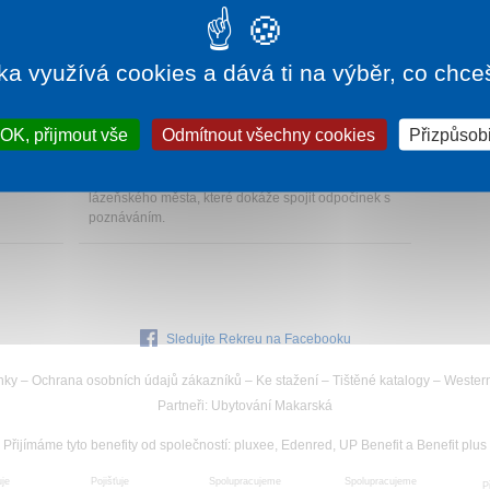
ka využívá cookies a dává ti na výběr, co chce
252 Kč
1 noc od
1 350 Kč
OK, přijmout vše
Odmítnout všechny cookies
Přizpůsobi
HOTEL ZLATÁ HVĚZDA
Třeboň
rické
Bezkonkurenční ubytování v samém srdci
lázeňského města, které dokáže spojit odpočinek s
poznáváním.
Sledujte Rekreu na Facebooku
nky
–
Ochrana osobních údajů zákazníků
–
Ke stažení
–
Tištěné katalogy
–
Wester
Partneři
:
Ubytování Makarská
Přijímáme tyto benefity od společností
:
pluxee, Edenred, UP Benefit a Benefit plus
uje
Spolupracujeme
Pojišťuje
Spolupracujeme
P