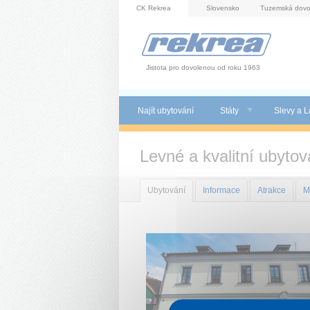
Panel pro správu cookies
CK Rekrea
Slovensko
Tuzemská dovo
Jistota pro dovolenou od roku 1963
Najít ubytování
Státy
Slevy a L
Levné a kvalitní ubytov
Ubytování
Informace
Atrakce
M