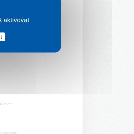
š aktivovat
t
n Union
řevody peněz