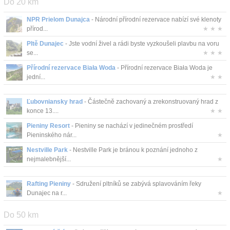
Do 20 km
Kontakt
NPR Prielom Dunajca
- Národní přírodní rezervace nabízí své klenoty
přírod...
★ ★ ★
Pltě Dunajec
- Jste vodní živel a rádi byste vyzkoušeli plavbu na voru
se...
★ ★ ★
Přírodní rezervace Biała Woda
- Přírodní rezervace Biała Woda je
jední...
★ ★
Ľubovniansky hrad
- Částečně zachovaný a zrekonstruovaný hrad z
konce 13....
★ ★
Pieniny Resort
- Pieniny se nachází v jedinečném prostředí
Pieninského nár...
★
Nestville Park
- Nestville Park je bránou k poznání jednoho z
nejmalebnější...
★
Rafting Pieniny
- Sdružení pltníků se zabývá splavováním řeky
Dunajec na r...
★
Do 50 km