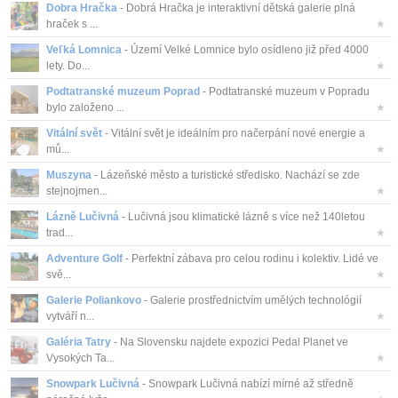
Dobra Hračka
- Dobrá Hračka je interaktivní dětská galerie plná
hraček s ...
★
Veľká Lomnica
- Území Velké Lomnice bylo osídleno již před 4000
lety. Do...
★
Podtatranské muzeum Poprad
- Podtatranské muzeum v Popradu
bylo založeno ...
★
Vitální svět
- Vitální svět je ideálním pro načerpání nové energie a
mů...
★
Muszyna
- Lázeňské město a turistické středisko. Nachází se zde
stejnojmen...
★
Lázně Lučivná
- Lučivná jsou klimatické lázně s více než 140letou
trad...
★
Adventure Golf
- Perfektní zábava pro celou rodinu i kolektiv. Lidé ve
svě...
★
Galerie Poliankovo
- Galerie prostřednictvím umělých technológií
vytváří n...
★
Galéria Tatry
- Na Slovensku najdete expozici Pedal Planet ve
Vysokých Ta...
★
Snowpark Lučivná
- Snowpark Lučivná nabízí mírné až středně