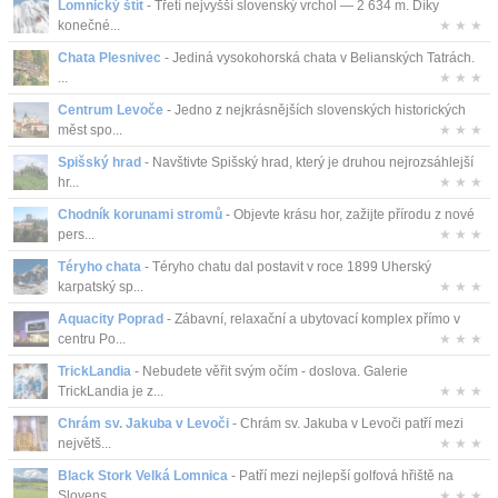
Lomnický štít
- Třetí nejvyšší slovenský vrchol — 2 634 m. Díky
konečné...
★ ★ ★
Chata Plesnivec
- Jediná vysokohorská chata v Belianských Tatrách.
...
★ ★ ★
Centrum Levoče
- Jedno z nejkrásnějších slovenských historických
měst spo...
★ ★ ★
Spišský hrad
- Navštivte Spišský hrad, který je druhou nejrozsáhlejší
hr...
★ ★ ★
Chodník korunami stromů
- Objevte krásu hor, zažijte přírodu z nové
pers...
★ ★ ★
Téryho chata
- Téryho chatu dal postavit v roce 1899 Uherský
karpatský sp...
★ ★ ★
Aquacity Poprad
- Zábavní, relaxační a ubytovací komplex přímo v
centru Po...
★ ★ ★
TrickLandia
- Nebudete věřit svým očím - doslova. Galerie
TrickLandia je z...
★ ★ ★
Chrám sv. Jakuba v Levoči
- Chrám sv. Jakuba v Levoči patří mezi
největš...
★ ★ ★
Black Stork Velká Lomnica
- Patří mezi nejlepší golfová hřiště na
Slovens...
★ ★ ★