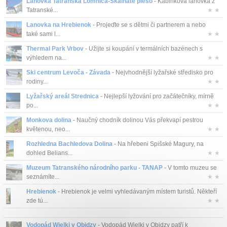
Lanovka Tatranská Lomnica-Skalnaté pleso
- Kabinková lanovka z
Tatranské...
★ ★
Lanovka na Hrebienok
- Projeďte se s dětmi či partnerem a nebo
také sami l...
★ ★
Thermal Park Vrbov
- Užijte si koupání v termálních bazénech s
výhledem na...
★ ★
Ski centrum Levoča - Závada
- Nejvhodnější lyžařské středisko pro
rodiny...
★ ★
Lyžařský areál Strednica
- Nejlepší lyžování pro začátečníky, mírně
po...
★ ★
Monkova dolina
- Naučný chodník dolinou Vás překvapí pestrou
květenou, neo...
★ ★
Rozhledna Bachledova Dolina
- Na hřebeni Spišské Magury, na
dohled Belians...
★ ★
Muzeum Tatranského národního parku - TANAP
- V tomto muzeu se
seznámíte...
★ ★
Hrebienok
- Hrebienok je velmi vyhledávaným místem turistů. Někteří
zde tú...
★ ★
Vodopád Wielki v Obidzy
- Vodopád Wielki v Obidzy patří k