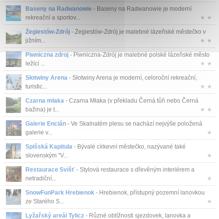
Baseny na Radwanowie
- Baseny na Radwanowie je moderní
rekreační a sportov...
★ ★
Żegiestów-Zdrój
- Żegiestów-Zdrój je malebné lázeňské městečko v
jižním...
★ ★
Piwniczna zdroj
- Piwniczna-Zdrój je malebné polské lázeňské město
ležící ...
★ ★
Słotwiny Arena
- Słotwiny Arena je moderní, celoroční rekreační,
turistic...
★ ★
Czarna młaka
- Czarna Młaka (v překladu Černá tůň nebo Černá
bažina) je t...
★ ★
Galerie Encián
- Ve Skalnatém plesu se nachází nejvýše položená
galerie v...
★
Spišská Kapitula
- Bývalé církevní městečko, nazývané také
slovenským "V...
★
Restaurace Svišť
- Stylová restaurace s dřevěným interiérem a
netradiční...
★
SnowFunPark Hrebienok
- Hrebienok, přístupný pozemní lanovkou
ze Starého S...
★
Lyžařský areál Tylicz
- Různé obtížnosti sjezdovek, lanovka a