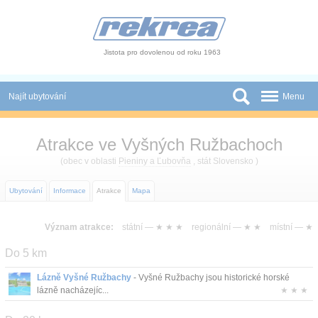
Panel pro správu cookies
Jistota pro dovolenou od roku 1963
Najít ubytování
Menu
Státy
Atrakce ve Vyšných Ružbachoch
Slevy a Last Minute
(obec v oblasti
Pieniny a Ľubovňa
, stát Slovensko )
Autobusové zájezdy
Ubytování
Informace
Atrakce
Mapa
Skupiny a konference
Význam atrakce:
státní —
★ ★ ★
regionální —
★ ★
místní —
★
Novinky
Do 5 km
Atrakce
Lázně Vyšné Ružbachy
- Vyšné Ružbachy jsou historické horské
lázně nacházejíc...
★ ★ ★
O nás