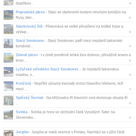
doplňkov...
★
Popradské pleso
- Stalo se startovním bodem mnohým turistům na
Rysy, kter...
★
Slavkovský štít
- Překonává se velké převýšení na krátké trase a
výstup...
★
Starý Smokovec
- Starý Smokovec patří mezi nejstarší tatranské
turistické...
★
Zelené pleso
- I v zimě poměrně lehká túra dolinou, převážně lesem a
koso...
★
Lyžařské středisko Starý Smokovec
- Je nejstarší tatranskou
osadou, v...
★
Končistá
- Nepříliš výrazný travnatý vrchol hlavního hřebene, leží
mezi ...
★
Spišský Štvrtok
- Na křižovatce tří hlavních cest dominuje silueta tří
...
★
Svinka
- Svinka je hora ve východní části Vysokých Tater, na
Slovensku....
★
Jurgów
- Jurgów je malá vesnice v Polsku. Nachází se v jižní části