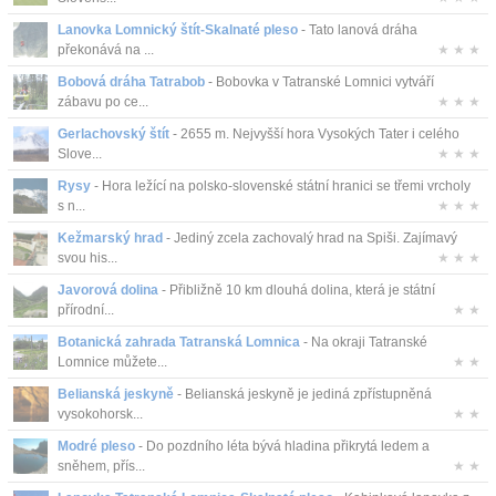
Lanovka Lomnický štít-Skalnaté pleso
- Tato lanová dráha
překonává na ...
★ ★ ★
Bobová dráha Tatrabob
- Bobovka v Tatranské Lomnici vytváří
zábavu po ce...
★ ★ ★
Gerlachovský štít
- 2655 m. Nejvyšší hora Vysokých Tater i celého
Slove...
★ ★ ★
Rysy
- Hora ležící na polsko-slovenské státní hranici se třemi vrcholy
s n...
★ ★ ★
Kežmarský hrad
- Jediný zcela zachovalý hrad na Spiši. Zajímavý
svou his...
★ ★ ★
Javorová dolina
- Přibližně 10 km dlouhá dolina, která je státní
přírodní...
★ ★
Botanická zahrada Tatranská Lomnica
- Na okraji Tatranské
Lomnice můžete...
★ ★
Belianská jeskyně
- Belianská jeskyně je jediná zpřístupněná
vysokohorsk...
★ ★
Modré pleso
- Do pozdního léta bývá hladina přikrytá ledem a
sněhem, přís...
★ ★