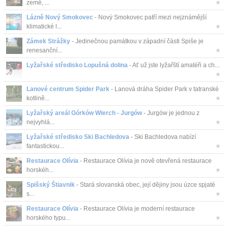
země, ...
★
Lázně Nový Smokovec
- Nový Smokovec patří mezi nejznámější
klimatické l...
★
Zámek Strážky
- Jedinečnou památkou v západní části Spiše je
renesanční...
★
Lyžařské středisko Lopušná dolina
- Ať už jste lyžařští amatéři a ch...
★
Lanové centrum Spider Park
- Lanová dráha Spider Park v tatranské
kotlině...
★
Lyžařský areál Górków Wierch - Jurgów
- Jurgów je jednou z
nejvyhlá...
★
Lyžařské středisko Ski Bachledova
- Ski Bachledova nabízí
fantastickou...
★
Restaurace Olívia
- Restaurace Olívia je nově otevřená restaurace
horskéh...
★
Spišský Štiavnik
- Stará slovanská obec, její dějiny jsou úzce spjaté
s...
★
Restaurace Olívia
- Restaurace Olívia je moderní restaurace
horského typu...
★