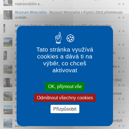
nejkrásnějším a...
★ ★
Muzeum Minerałów
- Muzeum Minerałów v Krynici-Zdrój představuje
unikátn...
★ ★
Mofeta w Tyliczu
- Mofeta w Tyliczu je největší přírodní mofeta
(chladný s...
★ ★
Jaworzyna Krynicka
- Jaworzyna Krynicka (1 114 m n. m.) je
dominantní hora...
★ ★
Tato stránka využívá
Lanové centrum ABlandia
- ABlandia je populární síť rodinných
cookies a dává ti na
zábavních a...
★ ★
výběr, co chceš
Přírodní rezervace Bobrowisko
- Přírodní rezervace Bobrowisko v
aktivovat
polském...
★ ★
Rozhledna na vrcholu Koziarz
- Rozhledna na vrcholu Koziarz (943
m n. m.) ...
★ ★
OK, přijmout vše
Zřícenina hradu Rytro
- Zřícenina hradu Rytro je malebné historické
Odmítnout všechny cookies
torz...
★ ★
Hala Łabowska
- Hala Łabowska je rozsáhlá horská louka a
Přizpůsobit
významná přírodn...
★ ★
Hrad Dunajec
- Tento nádherný hrad u jezera patří mezi nejkrásnější
památk...
★ ★