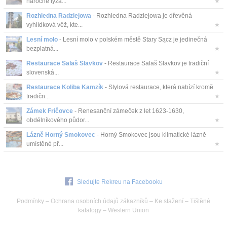
náročné lyža...
★
Rozhledna Radziejowa
- Rozhledna Radziejowa je dřevěná
vyhlídková věž, kte...
★
Lesní molo
- Lesní molo v polském městě Stary Sącz je jedinečná
bezplatná...
★
Restaurace Salaš Slavkov
- Restaurace Salaš Slavkov je tradiční
slovenská...
★
Restaurace Koliba Kamzík
- Stylová restaurace, která nabízí kromě
tradičn...
★
Zámek Fričovce
- Renesanční zámeček z let 1623-1630,
obdélníkového půdor...
★
Lázně Horný Smokovec
- Horný Smokovec jsou klimatické lázně
umístěné př...
★
Sledujte Rekreu na Facebooku
Podmínky
–
Ochrana osobních údajů zákazníků
–
Ke stažení
–
Tištěné
katalogy
–
Western Union