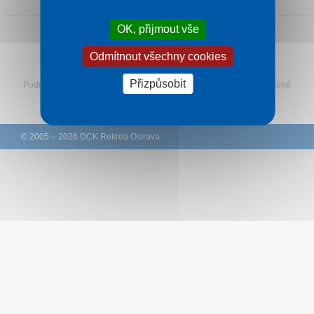
Kontakt
OK, přijmout vše
Odmítnout všechny cookies
Sledujte Rekreu na Facebooku
Přizpůsobit
Podmínky
–
Ochrana osobních údajů zákazníků
–
Ke stažení
–
Tištěné
katalogy
–
Western Union
© 2005 – 2026 DCK Rekrea Ostrava